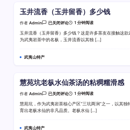
玉井流香（玉井留香）多少钱
玉
1 分钟阅读
作者
Admin
已关闭评论
井
流
玉井流香（玉井留香）多少钱？这是许多茶友在接触这款
香
为武夷岩茶中的名枞，玉井流香以其独 […]
（玉
井
留
香）
武夷山特产
多
少
钱
慧苑坑老枞水仙茶汤的粘稠糯滑感
慧
1 分钟阅读
作者
Admin
已关闭评论
苑
坑
慧苑坑，作为武夷岩茶核心产区“三坑两涧”之一，以其独
老
育出老枞水仙的非凡品质。老枞水仙 […]
枞
水
仙
茶
武夷山特产