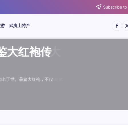
Subscribe to
https:/
htt
旅游
武夷山特产
武夷水仙
武夷肉桂
典岩茶对
肉桂水仙
桂水仙大
大红袍传
武夷水仙
武夷肉桂
典岩茶对
肉桂水仙
鉴大红袍传
品肉桂水仙大
品鉴大红袍传
品鉴武夷水仙
品鉴武夷肉桂
款经典岩茶对
品鉴肉桂水仙
品肉桂水仙大
绵长而备受茶客青睐。品
名源于香叶似肉桂，更因
所谓岩韵，是茶叶在武夷
大红袍作为岩茶代表，其
下来。岩茶，产自福建武
于世。品鉴大红袍，不仅
绵长而备受茶客青睐。品
名源于香叶似肉桂，更因
所谓岩韵，是茶叶在武夷
大红袍作为岩茶代表，其
”闻名于世。品鉴大红袍，不仅
，让时光慢下来。岩茶，产自福建武
花香”闻名于世。品鉴大红袍，不仅
顺滑、底蕴绵长而备受茶客青睐。品
中翘楚。其名源于香叶似肉桂，更因
闻名于世。所谓岩韵，是茶叶在武夷
桂、水仙、大红袍作为岩茶代表，其
，让时光慢下来。岩茶，产自福建武