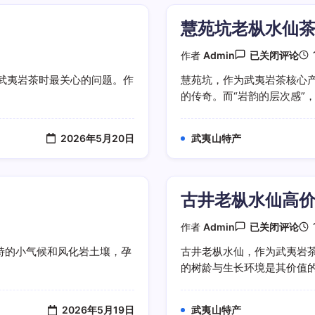
慧苑坑老枞水仙
慧
作者
Admin
已关闭评论
苑
坑
武夷岩茶时最关心的问题。作
慧苑坑，作为武夷岩茶核心产
老
的传奇。而“岩韵的层次感”，正
枞
水
仙
茶
2026年5月20日
武夷山特产
汤
岩
韵
的
层
古井老枞水仙高
次
感
古
作者
Admin
已关闭评论
井
老
特的小气候和风化岩土壤，孕
古井老枞水仙，作为武夷岩
枞
的树龄与生长环境是其价值的基
水
仙
高
价
2026年5月19日
武夷山特产