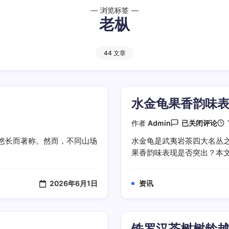
浏览标签
老枞
44 文章
水金龟果香韵味
水
作者
Admin
已关闭评论
金
龟
悠长而著称。然而，不同山场
水金龟是武夷岩茶四大名丛
果
果香韵味表现是否突出？本文将
香
韵
味
表
2026年6月1日
资讯
现
是
否
突
出
铁罗汉茶树树龄