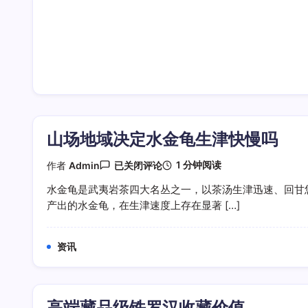
山场地域决定水金龟生津快慢吗
山
1 分钟阅读
作者
Admin
已关闭评论
场
地
水金龟是武夷岩茶四大名丛之一，以茶汤生津迅速、回甘
域
产出的水金龟，在生津速度上存在显著 […]
决
定
水
金
资讯
龟
生
津
快
慢
高端藏品级铁罗汉收藏价值
吗