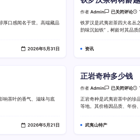
铁
作者
Admin
已关闭评论
罗
汉
醇厚口感闻名于世。高端藏品
铁罗汉是武夷岩茶四大名丛
茶
韵味沉如铁”，树龄对其品质的
树
树
龄
越
2026年5月31日
资讯
大
韵
味
越
沉
正岩奇种多少钱
正
作者
Admin
已关闭评论
岩
奇
影响茶叶的香气、滋味与底
正岩奇种是武夷岩茶中的珍
种
等地。其价格因品质、年份、工
多
少
钱
2026年5月21日
武夷山特产