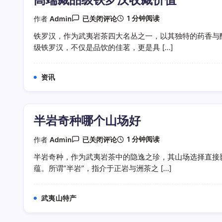
高
1 分钟阅读
作者
Admin
已关闭评论
端
藏
铁罗汉，作为武夷岩茶四大名丛之一，以其独特的药香与
品
级铁罗汉，不仅是品饮的佳茗，更是具 […]
级
铁
罗
汉
资讯
收
藏
价
值
半岩奇种哪个山场好
半
1 分钟阅读
作者
Admin
已关闭评论
岩
奇
半岩奇种，作为武夷岩茶中的隐逸之珍，其山场选择直接
种
蕴。所谓“半岩”，指介于正岩与洲茶之 […]
哪
个
山
场
武夷山特产
好