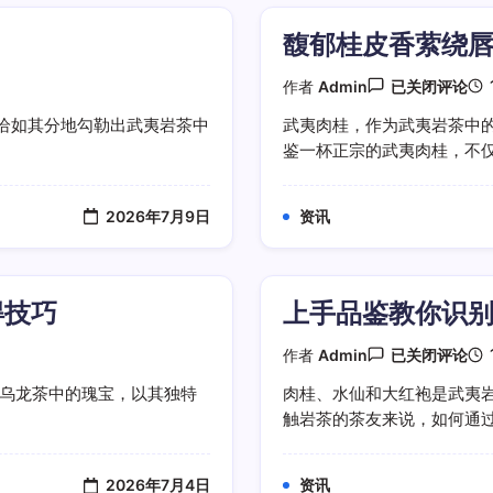
岩
茶
馥郁桂皮香萦绕
焙
火
风
馥
作者
Admin
已关闭评论
格
郁
桂
恰如其分地勾勒出武夷岩茶中
武夷肉桂，作为武夷岩茶中
皮
鉴一杯正宗的武夷肉桂，不仅是
香
萦
绕
唇
2026年7月9日
资讯
齿
品
鉴
正
宗
得技巧
上手品鉴教你识
武
夷
肉
上
作者
Admin
已关闭评论
桂
手
品
国乌龙茶中的瑰宝，以其独特
肉桂、水仙和大红袍是武夷
鉴
触岩茶的茶友来说，如何通过品
教
你
识
别
2026年7月4日
资讯