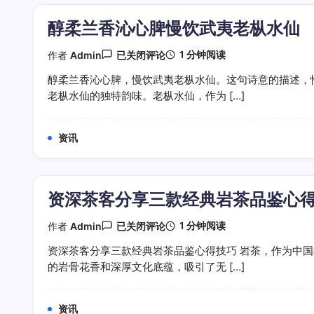
夷
三
醇柔兰香沁心脾慢饮武夷老枞水仙
大
经
典
醇
1 分钟阅读
作者
Admin
已关闭评论
好
柔
茶
兰
醇柔兰香沁心脾，慢饮武夷老枞水仙。这句诗意的描述，
香
老枞水仙的独特韵味。老枞水仙，作为 […]
沁
心
脾
慢
资讯
饮
武
夷
老
枞
资深茶客分享三款经典岩茶品鉴心
水
仙
资
1 分钟阅读
作者
Admin
已关闭评论
深
茶
资深茶客分享三款经典岩茶品鉴心得技巧 岩茶，作为中
客
的岩骨花香和深厚文化底蕴，吸引了无 […]
分
享
三
款
资讯