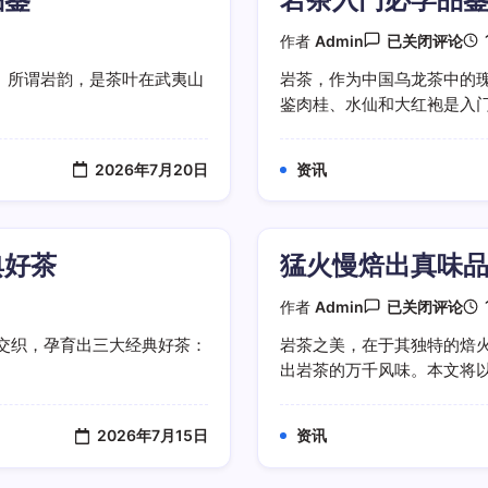
独
特
岩
作者
Admin
已关闭评论
魅
茶
力
入
。所谓岩韵，是茶叶在武夷山
岩茶，作为中国乌龙茶中的
门
鉴肉桂、水仙和大红袍是入门的
必
学
品
鉴
2026年7月20日
资讯
肉
桂
水
仙
大
典好茶
猛火慢焙出真味
红
袍
风
猛
作者
Admin
已关闭评论
味
火
特
慢
交织，孕育出三大经典好茶：
岩茶之美，在于其独特的焙
点
焙
出岩茶的万千风味。本文将以三
出
真
味
品
2026年7月15日
资讯
鉴
三
款