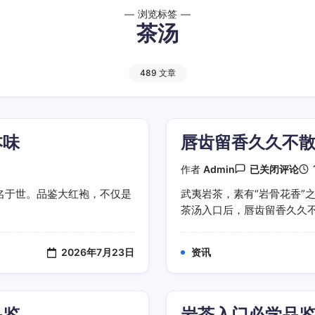
浏览标签
茶汤
489 文章
本味
唇齿留香久久不
唇
作者
Admin
已关闭评论
齿
留
名于世。品鉴大红袍，不仅是
武夷岩茶，素有“岩骨花香”
香
茶汤入口后，唇齿留香久久不散
久
久
不
散
2026年7月23日
资讯
品
鉴
武
夷
肉
品鉴
岩茶入门必学品
桂