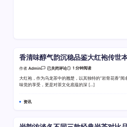
香清味醇气韵沉稳品鉴大红袍传世
香
1 分钟阅读
作者
Admin
已关闭评论
清
味
大红袍，作为乌龙茶中的翘楚，以其独特的“岩骨花香”闻
醇
味觉的享受，更是对茶文化底蕴的深 […]
气
韵
沉
稳
资讯
品
鉴
大
红
袍
岩韵浓淡各不同三款经典岩茶对比
传