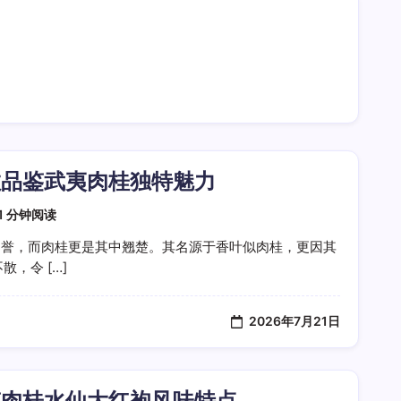
散品鉴武夷肉桂独特魅力
1 分钟阅读
之誉，而肉桂更是其中翘楚。其名源于香叶似肉桂，更因其
，令 […]
2026年7月21日
鉴肉桂水仙大红袍风味特点