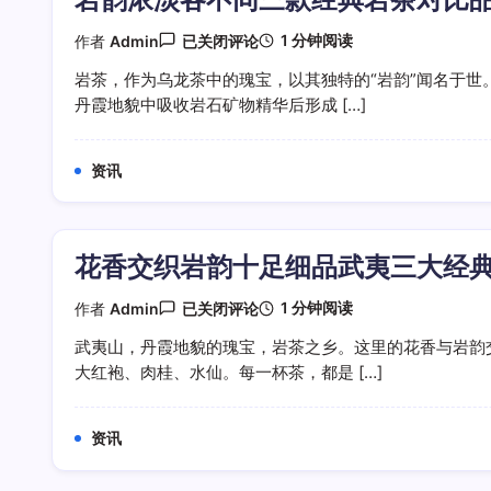
世
本
岩
1 分钟阅读
作者
Admin
已关闭评论
味
韵
浓
岩茶，作为乌龙茶中的瑰宝，以其独特的“岩韵”闻名于世
淡
丹霞地貌中吸收岩石矿物精华后形成 […]
各
不
同
三
资讯
款
经
典
岩
茶
花香交织岩韵十足细品武夷三大经
对
比
品
花
1 分钟阅读
作者
Admin
已关闭评论
鉴
香
交
武夷山，丹霞地貌的瑰宝，岩茶之乡。这里的花香与岩韵
织
大红袍、肉桂、水仙。每一杯茶，都是 […]
岩
韵
十
足
资讯
细
品
武