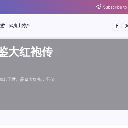
Subscribe to
https:/
htt
旅游
武夷山特产
武夷水仙
武夷肉桂
典岩茶对
肉桂水仙
桂水仙大
大红袍传
武夷水仙
武夷肉桂
典岩茶对
肉桂水仙
鉴大红袍传
品肉桂水仙大
品鉴大红袍传
品鉴武夷水仙
品鉴武夷肉桂
款经典岩茶对
品鉴肉桂水仙
品肉桂水仙大
绵长而备受茶客青睐。品
名源于香叶似肉桂，更因
所谓岩韵，是茶叶在武夷
大红袍作为岩茶代表，其
下来。岩茶，产自福建武
于世。品鉴大红袍，不仅
绵长而备受茶客青睐。品
名源于香叶似肉桂，更因
所谓岩韵，是茶叶在武夷
大红袍作为岩茶代表，其
”闻名于世。品鉴大红袍，不仅
，让时光慢下来。岩茶，产自福建武
花香”闻名于世。品鉴大红袍，不仅
顺滑、底蕴绵长而备受茶客青睐。品
中翘楚。其名源于香叶似肉桂，更因
闻名于世。所谓岩韵，是茶叶在武夷
桂、水仙、大红袍作为岩茶代表，其
，让时光慢下来。岩茶，产自福建武