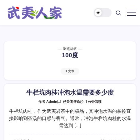
跳
至
正
武
文
夷
人
家
浏览标签
100度
1 文章
牛栏坑肉桂冲泡水温需要多少度
牛
1 分钟阅读
作者
Admin
已关闭评论
栏
坑
牛栏坑肉桂，作为武夷岩茶中的极品，其冲泡水温的掌控直
肉
接影响到茶汤的口感与香气。通常，冲泡牛栏坑肉桂的水温
桂
冲
需达到 […]
泡
水
温
需