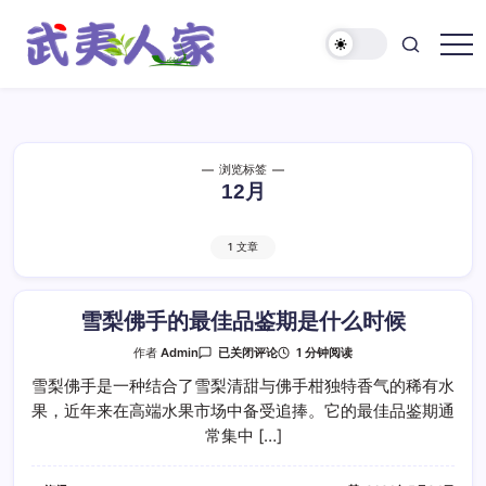
跳
至
正
武
文
夷
人
家
浏览标签
12月
1 文章
雪梨佛手的最佳品鉴期是什么时候
雪
1 分钟阅读
作者
Admin
已关闭评论
梨
佛
雪梨佛手是一种结合了雪梨清甜与佛手柑独特香气的稀有水
手
果，近年来在高端水果市场中备受追捧。它的最佳品鉴期通
的
最
常集中 […]
佳
品
鉴
期