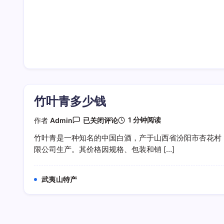
竹叶青多少钱
竹
1 分钟阅读
作者
Admin
已关闭评论
叶
青
竹叶青是一种知名的中国白酒，产于山西省汾阳市杏花村
多
限公司生产。其价格因规格、包装和销 […]
少
钱
武夷山特产