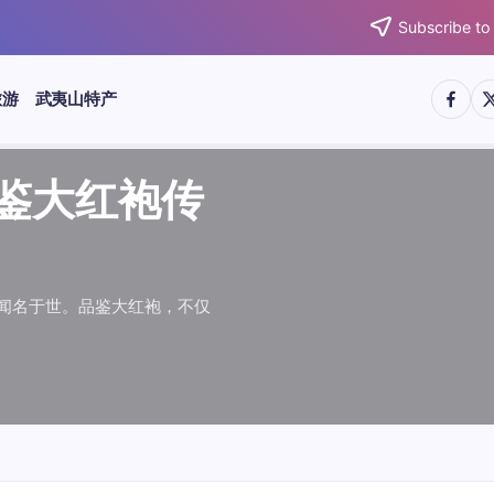
Subscribe to
https:/
htt
旅游
武夷山特产
武夷水仙
武夷肉桂
典岩茶对
肉桂水仙
桂水仙大
大红袍传
武夷水仙
武夷肉桂
典岩茶对
肉桂水仙
鉴大红袍传
品肉桂水仙大
品鉴大红袍传
品鉴武夷水仙
品鉴武夷肉桂
款经典岩茶对
品鉴肉桂水仙
品肉桂水仙大
绵长而备受茶客青睐。品
名源于香叶似肉桂，更因
所谓岩韵，是茶叶在武夷
大红袍作为岩茶代表，其
下来。岩茶，产自福建武
于世。品鉴大红袍，不仅
绵长而备受茶客青睐。品
名源于香叶似肉桂，更因
所谓岩韵，是茶叶在武夷
大红袍作为岩茶代表，其
”闻名于世。品鉴大红袍，不仅
，让时光慢下来。岩茶，产自福建武
花香”闻名于世。品鉴大红袍，不仅
顺滑、底蕴绵长而备受茶客青睐。品
中翘楚。其名源于香叶似肉桂，更因
闻名于世。所谓岩韵，是茶叶在武夷
桂、水仙、大红袍作为岩茶代表，其
，让时光慢下来。岩茶，产自福建武