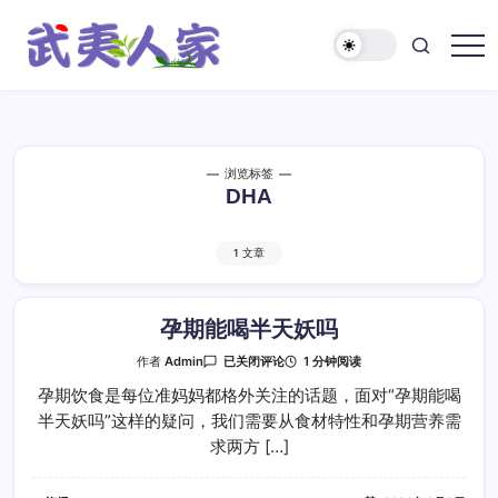
跳
至
正
武
文
夷
人
家
浏览标签
DHA
1 文章
孕期能喝半天妖吗
孕
1 分钟阅读
作者
Admin
已关闭评论
期
能
孕期饮食是每位准妈妈都格外关注的话题，面对“孕期能喝
喝
半天妖吗”这样的疑问，我们需要从食材特性和孕期营养需
半
天
求两方 […]
妖
吗