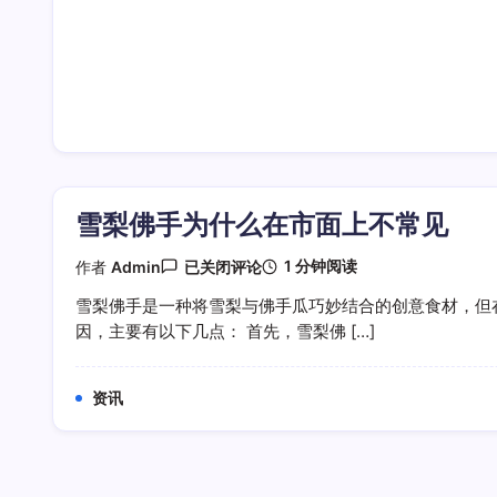
雪梨佛手为什么在市面上不常见
雪
1 分钟阅读
作者
Admin
已关闭评论
梨
佛
雪梨佛手是一种将雪梨与佛手瓜巧妙结合的创意食材，但
手
因，主要有以下几点： 首先，雪梨佛 […]
为
什
么
在
资讯
市
面
上
不
常
见