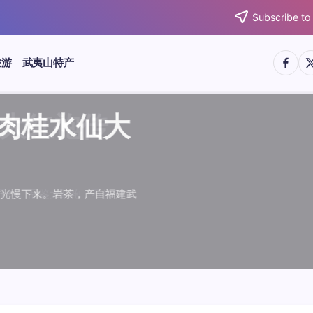
Subscribe to
https:/
htt
旅游
武夷山特产
武夷水仙
武夷肉桂
典岩茶对
肉桂水仙
桂水仙大
大红袍传
武夷水仙
武夷肉桂
典岩茶对
肉桂水仙
鉴大红袍传
品肉桂水仙大
品肉桂水仙大
品鉴大红袍传
品鉴武夷水仙
品鉴武夷肉桂
款经典岩茶对
品鉴肉桂水仙
绵长而备受茶客青睐。品
名源于香叶似肉桂，更因
所谓岩韵，是茶叶在武夷
大红袍作为岩茶代表，其
下来。岩茶，产自福建武
于世。品鉴大红袍，不仅
绵长而备受茶客青睐。品
名源于香叶似肉桂，更因
所谓岩韵，是茶叶在武夷
大红袍作为岩茶代表，其
闻名于世。品鉴大红袍，不仅
让时光慢下来。岩茶，产自福建武
，让时光慢下来。岩茶，产自福建武
花香”闻名于世。品鉴大红袍，不仅
顺滑、底蕴绵长而备受茶客青睐。品
中翘楚。其名源于香叶似肉桂，更因
闻名于世。所谓岩韵，是茶叶在武夷
桂、水仙、大红袍作为岩茶代表，其