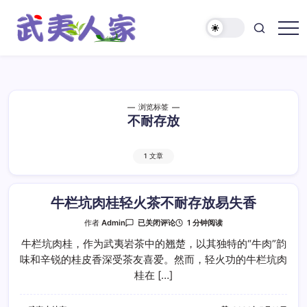
跳
至
正
武
文
夷
人
家
浏览标签
不耐存放
1 文章
牛栏坑肉桂轻火茶不耐存放易失香
牛
1 分钟阅读
作者
Admin
已关闭评论
栏
坑
牛栏坑肉桂，作为武夷岩茶中的翘楚，以其独特的“牛肉”韵
肉
味和辛锐的桂皮香深受茶友喜爱。然而，轻火功的牛栏坑肉
桂
轻
桂在 […]
火
茶
不
耐