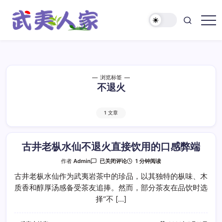
跳
至
正
武
文
夷
人
家
浏览标签
不退火
1 文章
古井老枞水仙不退火直接饮用的口感弊端
古
1 分钟阅读
作者
Admin
已关闭评论
井
老
古井老枞水仙作为武夷岩茶中的珍品，以其独特的枞味、木
枞
质香和醇厚汤感备受茶友追捧。然而，部分茶友在品饮时选
水
仙
择“不 […]
不
退
火
直