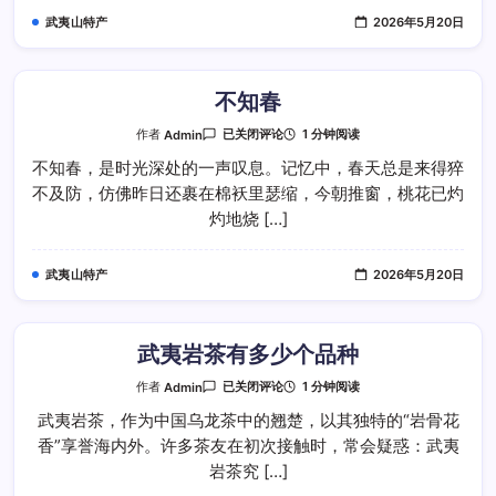
武夷山特产
2026年5月20日
不知春
不
1 分钟阅读
作者
Admin
已关闭评论
知
春
不知春，是时光深处的一声叹息。记忆中，春天总是来得猝
不及防，仿佛昨日还裹在棉袄里瑟缩，今朝推窗，桃花已灼
灼地烧 […]
武夷山特产
2026年5月20日
武夷岩茶有多少个品种
武
1 分钟阅读
作者
Admin
已关闭评论
夷
岩
武夷岩茶，作为中国乌龙茶中的翘楚，以其独特的“岩骨花
茶
香”享誉海内外。许多茶友在初次接触时，常会疑惑：武夷
有
多
岩茶究 […]
少
个