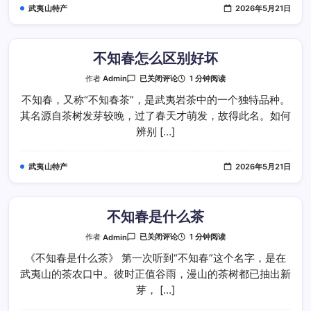
武夷山特产
2026年5月21日
不知春怎么区别好坏
不
1 分钟阅读
作者
Admin
已关闭评论
知
春
不知春，又称“不知春茶”，是武夷岩茶中的一个独特品种。
怎
其名源自茶树发芽较晚，过了春天才萌发，故得此名。如何
么
区
辨别 […]
别
好
坏
武夷山特产
2026年5月21日
不知春是什么茶
不
1 分钟阅读
作者
Admin
已关闭评论
知
春
《不知春是什么茶》 第一次听到“不知春”这个名字，是在
是
武夷山的茶农口中。彼时正值谷雨，漫山的茶树都已抽出新
什
么
芽， […]
茶