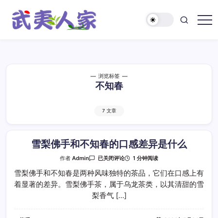
跳
至
正
武
文
夷
人
家
浏览标签
不知春
7 文章
雪梨佛手和不知春的口感差异是什么
雪
1 分钟阅读
作者
Admin
已关闭评论
梨
佛
雪梨佛手和不知春是两种风味独特的茶品，它们在口感上有
手
着显著的差异。雪梨佛手茶，属于乌龙茶类，以其清甜的雪
和
不
梨香气 […]
知
春
的
口