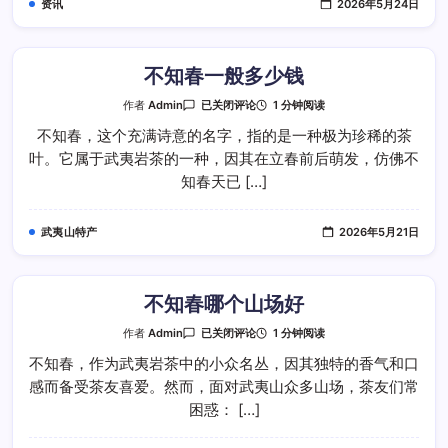
资讯
2026年5月24日
感
差
异
是
什
么
不知春一般多少钱
不
1 分钟阅读
作者
Admin
已关闭评论
知
春
不知春，这个充满诗意的名字，指的是一种极为珍稀的茶
一
叶。它属于武夷岩茶的一种，因其在立春前后萌发，仿佛不
般
多
知春天已 […]
少
钱
武夷山特产
2026年5月21日
不知春哪个山场好
不
1 分钟阅读
作者
Admin
已关闭评论
知
春
不知春，作为武夷岩茶中的小众名丛，因其独特的香气和口
哪
感而备受茶友喜爱。然而，面对武夷山众多山场，茶友们常
个
山
困惑： […]
场
好