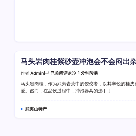
马头岩肉桂紫砂壶冲泡会不会闷出
马
1 分钟阅读
作者
Admin
已关闭评论
头
岩
马头岩肉桂，作为武夷岩茶中的佼佼者，以其辛锐的桂皮
肉
爱。然而，在品饮过程中，冲泡器具的选 […]
桂
紫
砂
壶
武夷山特产
冲
泡
会
不
会
闷