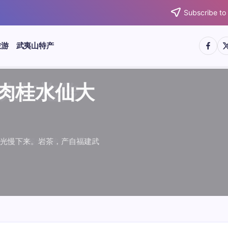
Subscribe to
https:/
htt
旅游
武夷山特产
武夷水仙
武夷肉桂
典岩茶对
肉桂水仙
桂水仙大
大红袍传
武夷水仙
武夷肉桂
典岩茶对
肉桂水仙
鉴大红袍传
品肉桂水仙大
品肉桂水仙大
品鉴大红袍传
品鉴武夷水仙
品鉴武夷肉桂
款经典岩茶对
品鉴肉桂水仙
绵长而备受茶客青睐。品
名源于香叶似肉桂，更因
所谓岩韵，是茶叶在武夷
大红袍作为岩茶代表，其
下来。岩茶，产自福建武
于世。品鉴大红袍，不仅
绵长而备受茶客青睐。品
名源于香叶似肉桂，更因
所谓岩韵，是茶叶在武夷
大红袍作为岩茶代表，其
闻名于世。品鉴大红袍，不仅
让时光慢下来。岩茶，产自福建武
，让时光慢下来。岩茶，产自福建武
花香”闻名于世。品鉴大红袍，不仅
顺滑、底蕴绵长而备受茶客青睐。品
中翘楚。其名源于香叶似肉桂，更因
闻名于世。所谓岩韵，是茶叶在武夷
桂、水仙、大红袍作为岩茶代表，其