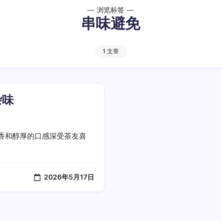
浏览标签
串味避免
1 文章
杂味
香和醇厚的口感深受茶友喜
2026年5月17日