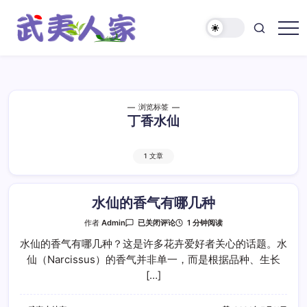
跳
至
正
武
文
夷
人
家
浏览标签
丁香水仙
1 文章
水仙的香气有哪几种
水
1 分钟阅读
作者
Admin
已关闭评论
仙
的
水仙的香气有哪几种？这是许多花卉爱好者关心的话题。水
香
仙（Narcissus）的香气并非单一，而是根据品种、生长
气
有
[…]
哪
几
种