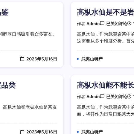
会
出
品鉴
高枞水仙是不是
现
火
气
高
作者
Admin
已关闭评论
消
枞
退
水
和醇厚口感吸引着众多茶友。
高枞水仙，作为武夷岩茶中
仙
这需要从多个维度分析。首先，
是
不
是
岩
2026年5月16日
武夷山特产
茶
里
性
价
比
渡品类
高枞水仙能不能
很
高
的
高
作者
Admin
已关闭评论
品
枞
类
水
。高枞水仙和老枞水仙是茶友
高枞水仙，作为武夷岩茶中
仙
而，将其作为日常口粮茶天天饮
能
不
能
长
2026年5月16日
武夷山特产