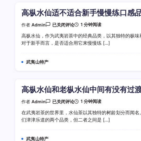
久
才
高枞水仙适不适合新手慢慢练口感
更
好
喝
高
1 分钟阅读
作者
Admin
已关闭评论
枞
水
高枞水仙，作为武夷岩茶中的经典品类，以其独特的枞味
仙
对于新手而言，是否适合用它来慢慢练 […]
适
不
适
合
武夷山特产
新
手
慢
慢
练
高枞水仙和老枞水仙中间有没有过
口
感
品
高
1 分钟阅读
作者
Admin
已关闭评论
鉴
枞
水
在武夷岩茶的世界里，水仙茶以其独特的树龄划分而闻名
仙
们津津乐道的两个品类，但二者之间是 […]
和
老
枞
水
武夷山特产