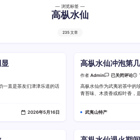
浏览标签
高枞水仙
235 文章
明显
高枞水仙冲泡第
高
作者
Admin
已关闭评论
枞
水
韵一直是茶友们津津乐道的话
高枞水仙作为武夷岩茶中的珍
仙
青苔味、木质香或粽叶香，是茶
冲
泡
第
几
2026年5月16日
武夷山特产
泡
枞
味
表
现
放
高枞水仙退火期
最