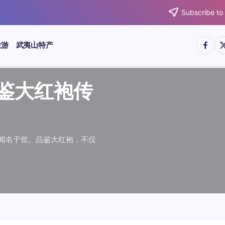
Subscribe to
https:/
htt
旅游
武夷山特产
武夷水仙
武夷肉桂
典岩茶对
肉桂水仙
桂水仙大
大红袍传
武夷水仙
武夷肉桂
典岩茶对
肉桂水仙
鉴大红袍传
品肉桂水仙大
品鉴大红袍传
品鉴武夷水仙
品鉴武夷肉桂
款经典岩茶对
品鉴肉桂水仙
品肉桂水仙大
绵长而备受茶客青睐。品
名源于香叶似肉桂，更因
所谓岩韵，是茶叶在武夷
大红袍作为岩茶代表，其
下来。岩茶，产自福建武
于世。品鉴大红袍，不仅
绵长而备受茶客青睐。品
名源于香叶似肉桂，更因
所谓岩韵，是茶叶在武夷
大红袍作为岩茶代表，其
”闻名于世。品鉴大红袍，不仅
，让时光慢下来。岩茶，产自福建武
花香”闻名于世。品鉴大红袍，不仅
顺滑、底蕴绵长而备受茶客青睐。品
中翘楚。其名源于香叶似肉桂，更因
闻名于世。所谓岩韵，是茶叶在武夷
桂、水仙、大红袍作为岩茶代表，其
，让时光慢下来。岩茶，产自福建武