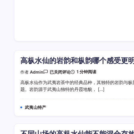
高枞水仙的岩韵和枞韵哪个感受更
高
1 分钟阅读
作者
Admin
已关闭评论
枞
水
高枞水仙作为武夷岩茶中的经典品种，其独特的岩韵与枞
仙
题。岩韵源于武夷山独特的丹霞地貌， […]
的
岩
韵
和
武夷山特产
枞
韵
哪
个
感
不同山场的高枞水仙能不能混合存
受