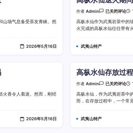
突
出
高
作者
Admin
已关闭评论
枞
水
和山场气息备受茶友青睐。然
高枞水仙作为武夷岩茶中的
仙
火完成的高枞水仙往往带有火味
退
火
期
间
2026年5月16日
武夷山特产
应
该
怎
么
存
喝
高枞水仙存放过
放
养
护
高
作者
Admin
已关闭评论
枞
水
焙火香令人着迷。然而，刚经
高枞水仙，作为武夷岩茶中的
仙
而，在存放过程中，一个常见的
存
放
过
程
2026年5月16日
武夷山特产
中
会
不