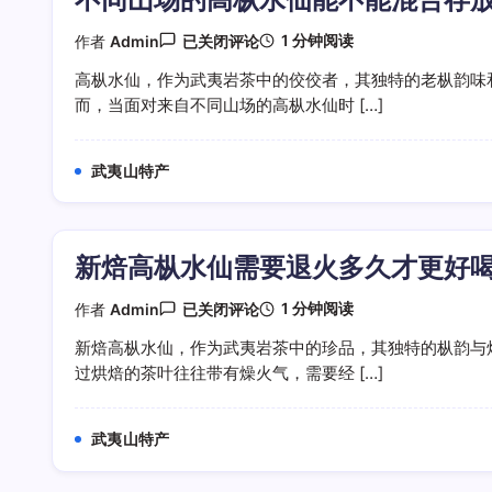
更
明
不
1 分钟阅读
作者
Admin
已关闭评论
显
同
山
高枞水仙，作为武夷岩茶中的佼佼者，其独特的老枞韵味
场
而，当面对来自不同山场的高枞水仙时 […]
的
高
枞
水
武夷山特产
仙
能
不
能
混
新焙高枞水仙需要退火多久才更好
合
存
放
新
1 分钟阅读
作者
Admin
已关闭评论
焙
高
新焙高枞水仙，作为武夷岩茶中的珍品，其独特的枞韵与
枞
过烘焙的茶叶往往带有燥火气，需要经 […]
水
仙
需
要
武夷山特产
退
火
多