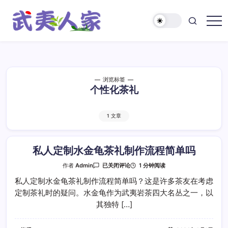
跳
至
正
武
文
夷
人
家
浏览标签
个性化茶礼
1 文章
私人定制水金龟茶礼制作流程简单吗
私
1 分钟阅读
作者
Admin
已关闭评论
人
定
私人定制水金龟茶礼制作流程简单吗？这是许多茶友在考虑
制
定制茶礼时的疑问。水金龟作为武夷岩茶四大名丛之一，以
水
金
其独特 […]
龟
茶
礼
制