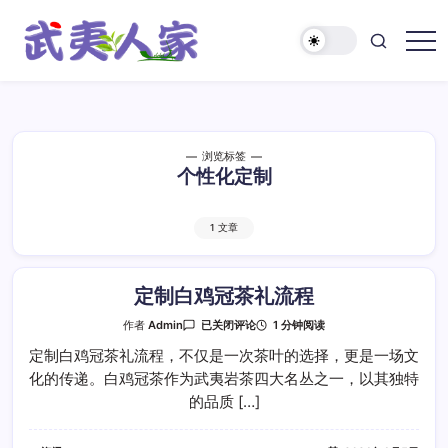
跳
至
正
武
文
夷
人
家
浏览标签
个性化定制
1 文章
定制白鸡冠茶礼流程
定
1 分钟阅读
作者
Admin
已关闭评论
制
白
定制白鸡冠茶礼流程，不仅是一次茶叶的选择，更是一场文
鸡
化的传递。白鸡冠茶作为武夷岩茶四大名丛之一，以其独特
冠
茶
的品质 […]
礼
流
程