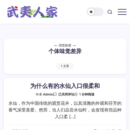
跳
至
正
武
文
夷
人
家
浏览标签
个体味觉差异
1 文章
为什么有的水仙入口很柔和
为
1 分钟阅读
作者
Admin
已关闭评论
什
么
水仙，作为中国传统的观赏花卉，以其清雅的外观和芬芳的
有
香气深受喜爱。然而，当人们品尝水仙时，会发现有些品种
的
水
入口柔 […]
仙
入
口
很