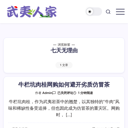
跳
至
正
武
文
夷
人
家
浏览标签
七天无理由
1 文章
牛栏坑肉桂网购如何避开劣质仿冒茶
牛
1 分钟阅读
作者
Admin
已关闭评论
栏
坑
牛栏坑肉桂，作为武夷岩茶中的翘楚，以其独特的“牛肉”风
肉
味和稀缺性备受追捧，但也因此成为仿冒茶的重灾区。网购
桂
网
时， […]
购
如
何
避