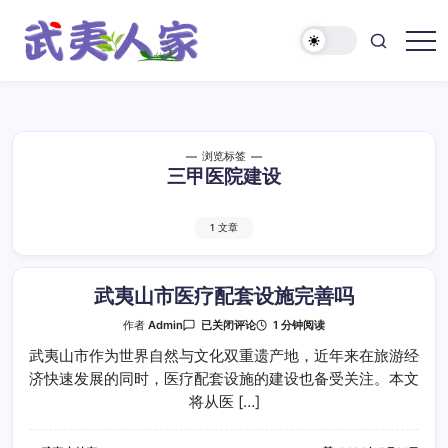
跳
至
正
武
文
夷
人
家
浏览标签
三甲医院建设
1 文章
武夷山市医疗配套设施完善吗
武
1 分钟阅读
作者
Admin
已关闭评论
夷
山
武夷山市作为世界自然与文化双重遗产地，近年来在旅游经
市
济快速发展的同时，医疗配套设施的建设也备受关注。本文
医
疗
将从医 […]
配
套
设
施