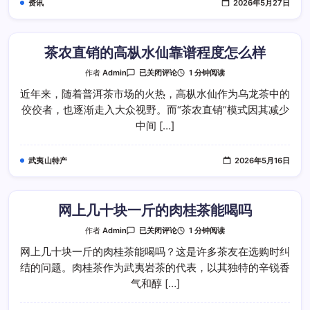
资讯
2026年5月27日
购
买
茶农直销的高枞水仙靠谱程度怎么样
茶
1 分钟阅读
作者
Admin
已关闭评论
农
直
近年来，随着普洱茶市场的火热，高枞水仙作为乌龙茶中的
销
佼佼者，也逐渐走入大众视野。而“茶农直销”模式因其减少
的
高
中间 […]
枞
水
仙
靠
武夷山特产
2026年5月16日
谱
程
度
怎
么
样
网上几十块一斤的肉桂茶能喝吗
网
1 分钟阅读
作者
Admin
已关闭评论
上
几
网上几十块一斤的肉桂茶能喝吗？这是许多茶友在选购时纠
十
结的问题。肉桂茶作为武夷岩茶的代表，以其独特的辛锐香
块
一
气和醇 […]
斤
的
肉