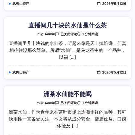
桂
武夷山特产
2026年5月13日
茶
能
喝
吗
直播间几十块的水仙是什么茶
直
1 分钟阅读
作者
Admin
已关闭评论
播
间
直播间里几十块钱的水仙茶，听起来像是天上掉馅饼，但真
几
相往往没那么简单。所谓“水仙”，是乌龙茶中的一个品种，
十
块
以福 […]
的
水
仙
是
武夷山特产
2026年5月12日
什
么
茶
洲茶水仙能不能喝
洲
1 分钟阅读
作者
Admin
已关闭评论
茶
水
洲茶水仙，作为近年来在茶叶市场上逐渐走红的品种，其可
仙
饮用性一直备受关注。本文将从成分安全、健康效益、口感
能
不
体验及 […]
能
喝