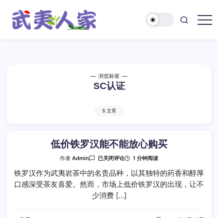
跳
至
正
武
文
夷
人
家
浏览标签
SC认证
5 文章
低价铁罗汉能不能放心购买
低
1 分钟阅读
作者
Admin
已关闭评论
价
铁
铁罗汉作为武夷岩茶中的名贵品种，以其独特的药香和醇厚
罗
口感深受茶友喜爱。然而，市场上低价铁罗汉的出现，让不
汉
能
少消费 […]
不
能
放
心