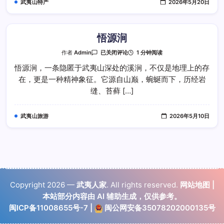
武夷山特产
2026年5月20日
悟源涧
悟
1 分钟阅读
作者
Admin
已关闭评论
源
涧
悟源涧，一条隐匿于武夷山深处的溪涧，不仅是地理上的存
在，更是一种精神象征。它源自山巅，蜿蜒而下，历经岩
缝、苔藓 […]
武夷山旅游
2026年5月10日
Copyright 2026 —
武夷人家
. All rights reserved.
网站地图
|
本站部分内容由 AI 辅助生成，仅供参考。
闽ICP备11008655号-7
|
闽公网安备35078202000135号