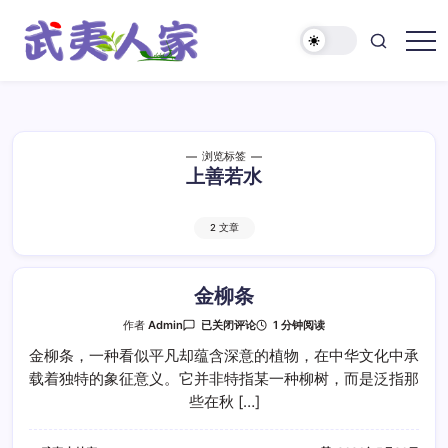
跳
至
正
武
文
夷
人
家
浏览标签
上善若水
2 文章
金柳条
金
1 分钟阅读
作者
Admin
已关闭评论
柳
条
金柳条，一种看似平凡却蕴含深意的植物，在中华文化中承
载着独特的象征意义。它并非特指某一种柳树，而是泛指那
些在秋 […]