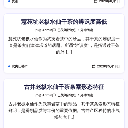
资讯
2026年6月1日
避
坑
方
法
慧苑坑老枞水仙干茶的辨识度高低
慧
1 分钟阅读
作者
Admin
已关闭评论
苑
坑
慧苑坑老枞水仙作为武夷岩茶中的珍品，其干茶的辨识度一
老
直是茶友们津津乐道的话题。所谓“辨识度”，是指通过干茶
枞
水
的外 […]
仙
干
茶
的
武夷山特产
2026年5月18日
辨
识
度
高
低
古井老枞水仙干茶条索形态特征
古
1 分钟阅读
作者
Admin
已关闭评论
井
老
古井老枞水仙作为武夷岩茶中的珍品，其干茶条索形态特征
枞
鲜明，是辨别品质与年份的重要依据。古井产区独特的小气
水
仙
候与老 […]
干
茶
条