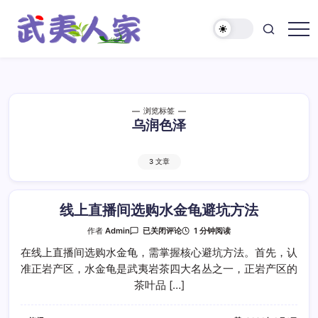
跳
至
正
武
文
夷
人
家
浏览标签
乌润色泽
3 文章
线上直播间选购水金龟避坑方法
线
1 分钟阅读
作者
Admin
已关闭评论
上
直
在线上直播间选购水金龟，需掌握核心避坑方法。首先，认
播
准正岩产区，水金龟是武夷岩茶四大名丛之一，正岩产区的
间
选
茶叶品 […]
购
水
金
龟