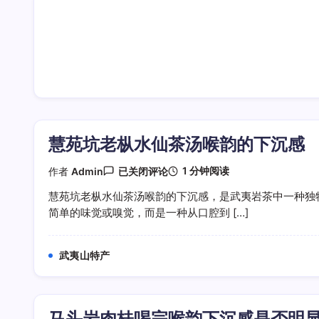
慧苑坑老枞水仙茶汤喉韵的下沉感
慧
1 分钟阅读
作者
Admin
已关闭评论
苑
坑
慧苑坑老枞水仙茶汤喉韵的下沉感，是武夷岩茶中一种独
老
简单的味觉或嗅觉，而是一种从口腔到 […]
枞
水
仙
茶
武夷山特产
汤
喉
韵
的
下
马头岩肉桂喝完喉韵下沉感是否明
沉