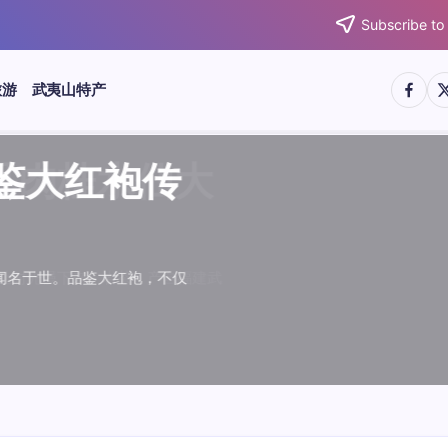
Subscribe to
https:/
htt
旅游
武夷山特产
武夷水仙
武夷肉桂
典岩茶对
肉桂水仙
桂水仙大
大红袍传
武夷水仙
武夷肉桂
典岩茶对
肉桂水仙
鉴大红袍传
品肉桂水仙大
品鉴大红袍传
品鉴武夷水仙
品鉴武夷肉桂
款经典岩茶对
品鉴肉桂水仙
品肉桂水仙大
绵长而备受茶客青睐。品
名源于香叶似肉桂，更因
所谓岩韵，是茶叶在武夷
大红袍作为岩茶代表，其
下来。岩茶，产自福建武
于世。品鉴大红袍，不仅
绵长而备受茶客青睐。品
名源于香叶似肉桂，更因
所谓岩韵，是茶叶在武夷
大红袍作为岩茶代表，其
”闻名于世。品鉴大红袍，不仅
，让时光慢下来。岩茶，产自福建武
花香”闻名于世。品鉴大红袍，不仅
顺滑、底蕴绵长而备受茶客青睐。品
中翘楚。其名源于香叶似肉桂，更因
闻名于世。所谓岩韵，是茶叶在武夷
桂、水仙、大红袍作为岩茶代表，其
，让时光慢下来。岩茶，产自福建武