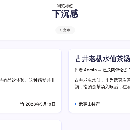
浏览标签
下沉感
3 文章
古井老枞水仙茶
古
作者
Admin
已关闭评论
井
老
特的品饮体验。这种感受并非
古井老枞水仙，作为武夷岩
枞
韵，指的是茶汤入喉后，在喉咙
水
仙
茶
汤
2026年5月19日
武夷山特产
喉
韵
下
沉
感
显
是