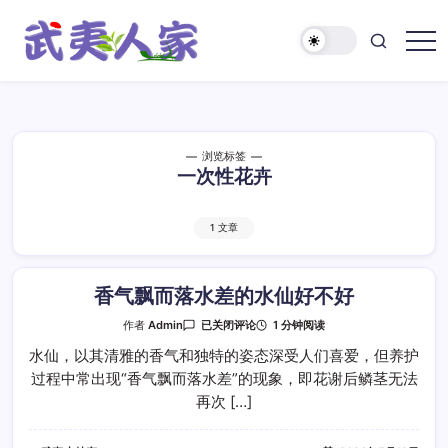
跳
至
正
武
文
夷
人
家
浏览标签
一次性花卉
1 文章
香气飘而落水差的水仙好不好
香
1 分钟阅读
作者
Admin
已关闭评论
气
飘
水仙，以其清雅的香气和独特的姿态深受人们喜爱，但养护
而
过程中常出现“香气飘而落水差”的现象，即花谢后鳞茎无法
落
水
再次 […]
差
的
水
仙