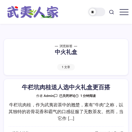
跳
至
正
武
文
夷
人
家
浏览标签
中火礼盒
1 文章
牛栏坑肉桂送人选中火礼盒更百搭
牛
1 分钟阅读
作者
Admin
已关闭评论
栏
坑
牛栏坑肉桂，作为武夷岩茶中的翘楚，素有“牛肉”之称，以
肉
其独特的岩骨花香和霸气的口感征服了无数茶友。然而，当
桂
送
它作 […]
人
选
中
火