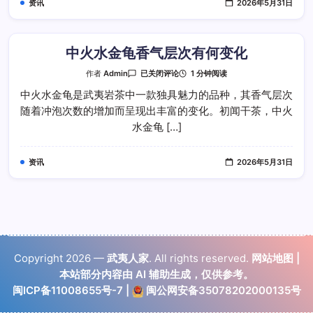
资讯
2026年5月31日
水
金
龟
中火水金龟香气层次有何变化
中
1 分钟阅读
作者
Admin
已关闭评论
火
水
中火水金龟是武夷岩茶中一款独具魅力的品种，其香气层次
金
随着冲泡次数的增加而呈现出丰富的变化。初闻干茶，中火
龟
香
水金龟 […]
气
层
次
有
资讯
2026年5月31日
何
变
化
Copyright 2026 —
武夷人家
. All rights reserved.
网站地图
|
本站部分内容由 AI 辅助生成，仅供参考。
闽ICP备11008655号-7
|
闽公网安备35078202000135号