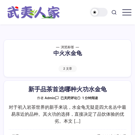
跳
至
正
武
文
夷
人
家
浏览标签
中火水金龟
2 文章
新手品茶首选哪种火功水金龟
新
1 分钟阅读
作者
Admin
已关闭评论
手
品
对于初入岩茶世界的新手来说，水金龟无疑是四大名丛中最
茶
易亲近的品种。其火功的选择，直接决定了品饮体验的优
首
选
劣。本文 […]
哪
种
火
功