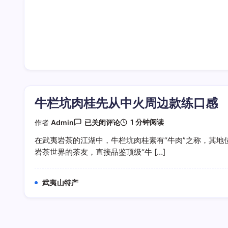
牛栏坑肉桂先从中火周边款练口感
牛
1 分钟阅读
作者
Admin
已关闭评论
栏
坑
在武夷岩茶的江湖中，牛栏坑肉桂素有“牛肉”之称，其地
肉
岩茶世界的茶友，直接品鉴顶级“牛 […]
桂
先
从
中
武夷山特产
火
周
边
款
练
口