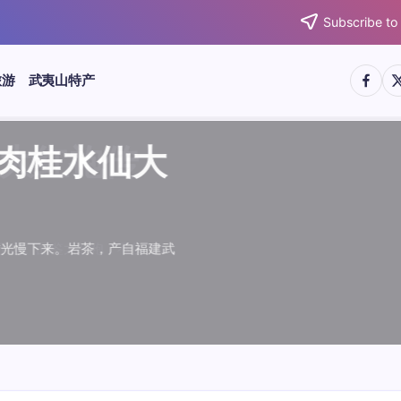
Subscribe to
https:/
htt
旅游
武夷山特产
武夷水仙
武夷肉桂
典岩茶对
肉桂水仙
桂水仙大
大红袍传
武夷水仙
武夷肉桂
典岩茶对
肉桂水仙
鉴大红袍传
品肉桂水仙大
品肉桂水仙大
品鉴大红袍传
品鉴武夷水仙
品鉴武夷肉桂
款经典岩茶对
品鉴肉桂水仙
绵长而备受茶客青睐。品
名源于香叶似肉桂，更因
所谓岩韵，是茶叶在武夷
大红袍作为岩茶代表，其
下来。岩茶，产自福建武
于世。品鉴大红袍，不仅
绵长而备受茶客青睐。品
名源于香叶似肉桂，更因
所谓岩韵，是茶叶在武夷
大红袍作为岩茶代表，其
闻名于世。品鉴大红袍，不仅
让时光慢下来。岩茶，产自福建武
，让时光慢下来。岩茶，产自福建武
花香”闻名于世。品鉴大红袍，不仅
顺滑、底蕴绵长而备受茶客青睐。品
中翘楚。其名源于香叶似肉桂，更因
闻名于世。所谓岩韵，是茶叶在武夷
桂、水仙、大红袍作为岩茶代表，其