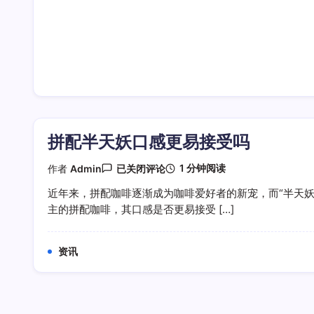
拼配半天妖口感更易接受吗
拼
1 分钟阅读
作者
Admin
已关闭评论
配
半
近年来，拼配咖啡逐渐成为咖啡爱好者的新宠，而“半天妖
天
主的拼配咖啡，其口感是否更易接受 […]
妖
口
感
更
资讯
易
接
受
吗