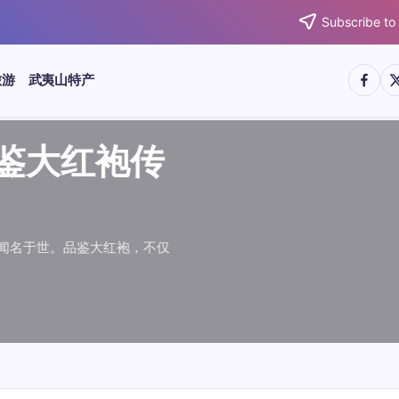
Subscribe to
https:/
htt
旅游
武夷山特产
武夷水仙
武夷肉桂
典岩茶对
肉桂水仙
桂水仙大
大红袍传
武夷水仙
武夷肉桂
典岩茶对
肉桂水仙
鉴大红袍传
品肉桂水仙大
品鉴大红袍传
品鉴武夷水仙
品鉴武夷肉桂
款经典岩茶对
品鉴肉桂水仙
品肉桂水仙大
绵长而备受茶客青睐。品
名源于香叶似肉桂，更因
所谓岩韵，是茶叶在武夷
大红袍作为岩茶代表，其
下来。岩茶，产自福建武
于世。品鉴大红袍，不仅
绵长而备受茶客青睐。品
名源于香叶似肉桂，更因
所谓岩韵，是茶叶在武夷
大红袍作为岩茶代表，其
”闻名于世。品鉴大红袍，不仅
，让时光慢下来。岩茶，产自福建武
花香”闻名于世。品鉴大红袍，不仅
顺滑、底蕴绵长而备受茶客青睐。品
中翘楚。其名源于香叶似肉桂，更因
闻名于世。所谓岩韵，是茶叶在武夷
桂、水仙、大红袍作为岩茶代表，其
，让时光慢下来。岩茶，产自福建武