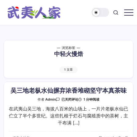
跳
至
正
武
文
夷
人
家
浏览标签
中轻火慢焙
1 文章
吴三地老枞水仙摒弃浓香堆砌坚守本真茶味
吴
1 分钟阅读
作者
Admin
已关闭评论
三
地
在武夷山吴三地，海拔八百米的山场上，一片片老枞水仙已
老
伫立了半个多世纪。这些扎根于烂石与腐殖质中的茶树，主
枞
水
干布满 […]
仙
摒
弃
浓