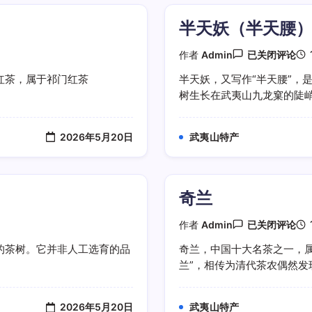
史
半天妖（半天腰
半
作者
Admin
已关闭评论
天
妖
红茶，属于祁门红茶
半天妖，又写作“半天腰”，
（半
树生长在武夷山九龙窠的陡峭山
天
腰）
是
什
2026年5月20日
武夷山特产
么
茶
奇兰
奇
作者
Admin
已关闭评论
兰
的茶树。它并非人工选育的品
奇兰，中国十大名茶之一，
兰”，相传为清代茶农偶然发现
2026年5月20日
武夷山特产