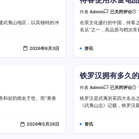
待
作者
Admin
已关闭评论
客
使
建武夷山地区，以其独特的冲
在茶文化盛行的中国，待客
用
名丛”之一，其品质与档次常被
水
金
龟
品
2026年6月3日
资讯
茶
档
次
足
够
铁罗汉拥有多久
吗
铁
作者
Admin
已关闭评论
罗
汉
香和岩韵闻名于世。而“果香
铁罗汉是武夷岩茶四大名丛
拥
《武夷山志》记载，铁罗汉最早
有
多
久
的
2026年5月26日
资讯
栽
培
历