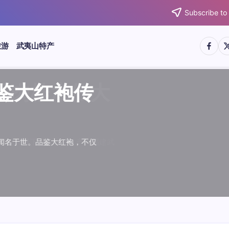
Subscribe to
https:/
htt
旅游
武夷山特产
武夷水仙
武夷肉桂
典岩茶对
肉桂水仙
桂水仙大
大红袍传
武夷水仙
武夷肉桂
典岩茶对
肉桂水仙
鉴大红袍传
品肉桂水仙大
品鉴大红袍传
品鉴武夷水仙
品鉴武夷肉桂
款经典岩茶对
品鉴肉桂水仙
品肉桂水仙大
绵长而备受茶客青睐。品
名源于香叶似肉桂，更因
所谓岩韵，是茶叶在武夷
大红袍作为岩茶代表，其
下来。岩茶，产自福建武
于世。品鉴大红袍，不仅
绵长而备受茶客青睐。品
名源于香叶似肉桂，更因
所谓岩韵，是茶叶在武夷
大红袍作为岩茶代表，其
”闻名于世。品鉴大红袍，不仅
，让时光慢下来。岩茶，产自福建武
花香”闻名于世。品鉴大红袍，不仅
顺滑、底蕴绵长而备受茶客青睐。品
中翘楚。其名源于香叶似肉桂，更因
闻名于世。所谓岩韵，是茶叶在武夷
桂、水仙、大红袍作为岩茶代表，其
，让时光慢下来。岩茶，产自福建武