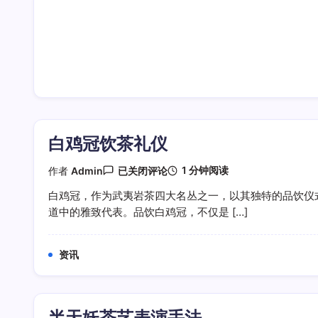
白鸡冠饮茶礼仪
白
1 分钟阅读
作者
Admin
已关闭评论
鸡
冠
白鸡冠，作为武夷岩茶四大名丛之一，以其独特的品饮仪
饮
道中的雅致代表。品饮白鸡冠，不仅是 […]
茶
礼
仪
资讯
半天妖茶艺表演手法