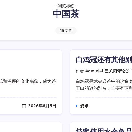
浏览标签
中国茶
15 文章
白鸡冠还有其他
白
作者
Admin
已关闭评论
鸡
冠
式和深厚的文化底蕴，成为茶
白鸡冠是武夷岩茶中的珍稀
还
于白鸡冠的别名，主要有两种说
有
其
他
别
2026年6月5日
资讯
名
吗
待客使用水金龟