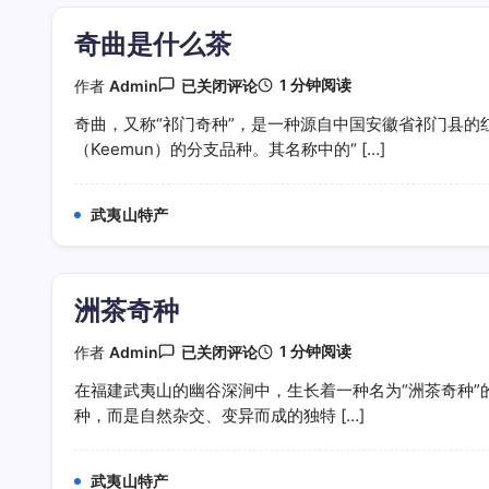
奇曲是什么茶
奇
1 分钟阅读
作者
Admin
已关闭评论
曲
是
奇曲，又称“祁门奇种”，是一种源自中国安徽省祁门县的
什
（Keemun）的分支品种。其名称中的“ […]
么
茶
武夷山特产
洲茶奇种
洲
1 分钟阅读
作者
Admin
已关闭评论
茶
奇
在福建武夷山的幽谷深涧中，生长着一种名为“洲茶奇种”
种
种，而是自然杂交、变异而成的独特 […]
武夷山特产