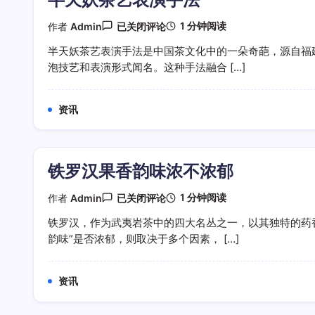
半
1 分钟阅读
作者
Admin
已关闭评论
天
妖
半天妖茶艺表演手法是中国茶文化中的一朵奇葩，源自福
茶
泡技艺和表演形式闻名。这种手法融合 […]
艺
表
演
手
资讯
法
铁罗汉果香韵味浓不浓郁
铁
1 分钟阅读
作者
Admin
已关闭评论
罗
汉
铁罗汉，作为武夷岩茶中的四大名丛之一，以其独特的药
果
韵味”是否浓郁，则取决于多个因素， […]
香
韵
味
浓
资讯
不
浓
郁