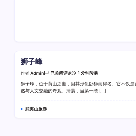
狮子峰
狮
1 分钟阅读
作者
Admin
已关闭评论
子
峰
狮子峰，位于黄山之巅，因其形似卧狮而得名。它不仅是
然与人文交融的奇观。清晨，当第一缕 […]
武夷山旅游