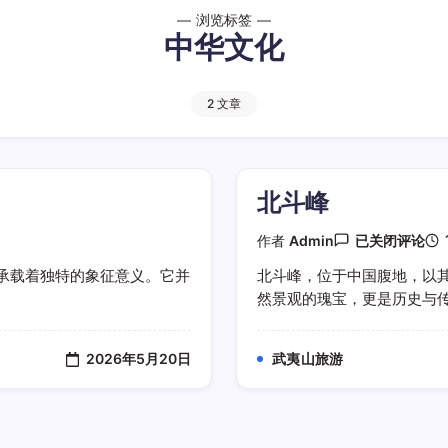
浏览标签
中华文化
2 文章
北斗峰
北
作者
Admin
已关闭评论
斗
峰
承载着独特的象征意义。它并
北斗峰，位于中国腹地，以
然景观的瑰宝，更是历史与传说
2026年5月20日
武夷山旅游