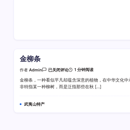
金柳条
金
1 分钟阅读
作者
Admin
已关闭评论
柳
条
金柳条，一种看似平凡却蕴含深意的植物，在中华文化中
非特指某一种柳树，而是泛指那些在秋 […]
武夷山特产