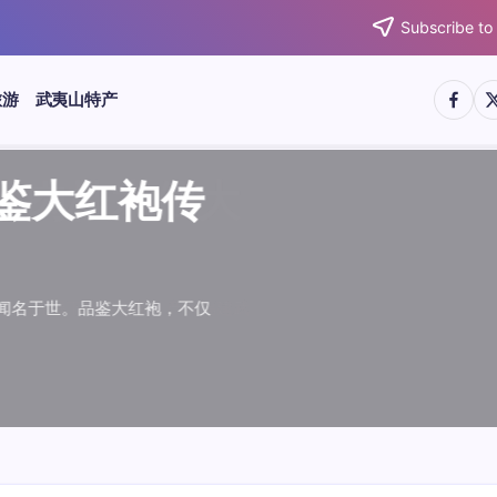
Subscribe to
https:/
htt
旅游
武夷山特产
武夷水仙
武夷肉桂
典岩茶对
肉桂水仙
桂水仙大
大红袍传
武夷水仙
武夷肉桂
典岩茶对
肉桂水仙
鉴大红袍传
品肉桂水仙大
品鉴大红袍传
品鉴武夷水仙
品鉴武夷肉桂
款经典岩茶对
品鉴肉桂水仙
品肉桂水仙大
绵长而备受茶客青睐。品
名源于香叶似肉桂，更因
所谓岩韵，是茶叶在武夷
大红袍作为岩茶代表，其
下来。岩茶，产自福建武
于世。品鉴大红袍，不仅
绵长而备受茶客青睐。品
名源于香叶似肉桂，更因
所谓岩韵，是茶叶在武夷
大红袍作为岩茶代表，其
”闻名于世。品鉴大红袍，不仅
，让时光慢下来。岩茶，产自福建武
花香”闻名于世。品鉴大红袍，不仅
顺滑、底蕴绵长而备受茶客青睐。品
中翘楚。其名源于香叶似肉桂，更因
闻名于世。所谓岩韵，是茶叶在武夷
桂、水仙、大红袍作为岩茶代表，其
，让时光慢下来。岩茶，产自福建武