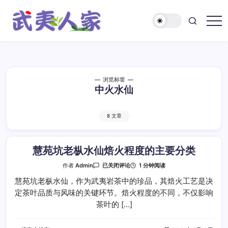
跳
至
正
武
文
夷
人
家
浏览标签
中火水仙
8 文章
慧苑坑老枞水仙焙火程度的主要分类
慧
1 分钟阅读
作者
Admin
已关闭评论
苑
坑
慧苑坑老枞水仙，作为武夷岩茶中的珍品，其焙火工艺是决
老
定茶叶品质与风味的关键环节。焙火程度的不同，不仅影响
枞
水
茶叶的 […]
仙
焙
火
程