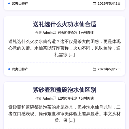
吗
武夷山特产
2026年5月12日
送礼选什么火功水仙合适
送
1 分钟阅读
作者
Admin
已关闭评论
礼
选
送礼选什么火功水仙合适？这不仅是茶友的困惑，更是体现
什
心意的关键。水仙茶以醇厚著称，火功不同，风味迥异，送
么
火
礼需综 […]
功
水
仙
合
武夷山特产
2026年5月12日
适
紫砂壶和盖碗泡水仙区别
紫
1 分钟阅读
作者
Admin
已关闭评论
砂
壶
紫砂壶和盖碗都是泡茶的常见器具，但冲泡水仙乌龙时，二
和
者在口感表现、操作难度和审美体验上差异显著。本文从材
盖
碗
质、保 […]
泡
水
仙