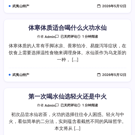
区
武夷山特产
2026年5月12日
别
体寒体质适合喝什么火功水仙
体
1 分钟阅读
作者
Admin
已关闭评论
寒
体
体寒体质的人常有手脚冰凉、畏寒怕冷、易腹泻等症状，在
质
饮食上需要选择温性食物来调理身体。水仙茶作为乌龙茶的
适
合
一种， […]
喝
什
么
火
武夷山特产
2026年5月12日
功
水
仙
第一次喝水仙选轻火还是中火
第
1 分钟阅读
作者
Admin
已关闭评论
一
次
初次品尝水仙岩茶，火功的选择往往令人困惑。轻火与中
喝
火，看似简单的二分法，实则蕴含着截然不同的风味哲学。
水
仙
本文将从 […]
选
轻