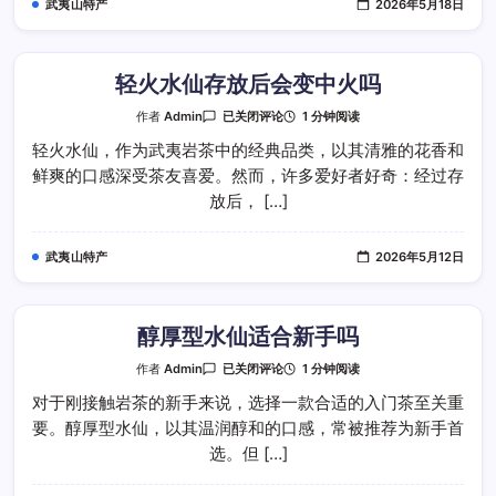
武夷山特产
2026年5月18日
度
的
主
要
分
类
轻火水仙存放后会变中火吗
轻
1 分钟阅读
作者
Admin
已关闭评论
火
水
轻火水仙，作为武夷岩茶中的经典品类，以其清雅的花香和
仙
鲜爽的口感深受茶友喜爱。然而，许多爱好者好奇：经过存
存
放
放后， […]
后
会
变
中
武夷山特产
2026年5月12日
火
吗
醇厚型水仙适合新手吗
醇
1 分钟阅读
作者
Admin
已关闭评论
厚
型
对于刚接触岩茶的新手来说，选择一款合适的入门茶至关重
水
要。醇厚型水仙，以其温润醇和的口感，常被推荐为新手首
仙
适
选。但 […]
合
新
手