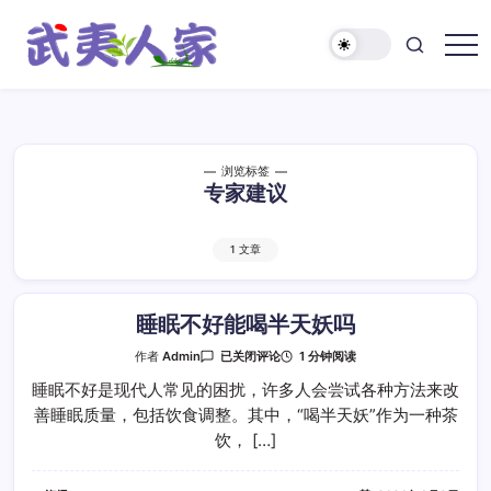
跳
至
正
武
文
夷
人
家
浏览标签
专家建议
1 文章
睡眠不好能喝半天妖吗
睡
1 分钟阅读
作者
Admin
已关闭评论
眠
不
睡眠不好是现代人常见的困扰，许多人会尝试各种方法来改
好
善睡眠质量，包括饮食调整。其中，“喝半天妖”作为一种茶
能
喝
饮， […]
半
天
妖
吗