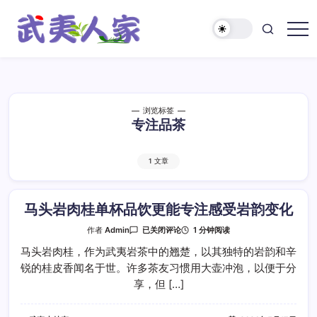
跳
至
正
武
文
夷
人
家
浏览标签
专注品茶
1 文章
马头岩肉桂单杯品饮更能专注感受岩韵变化
马
1 分钟阅读
作者
Admin
已关闭评论
头
岩
马头岩肉桂，作为武夷岩茶中的翘楚，以其独特的岩韵和辛
肉
锐的桂皮香闻名于世。许多茶友习惯用大壶冲泡，以便于分
桂
单
享，但 […]
杯
品
饮
更