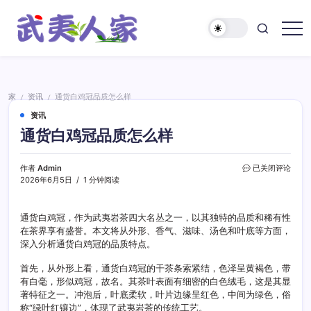
跳
至
正
武
文
夷
人
家
家
资讯
通货白鸡冠品质怎么样
/
/
资讯
通货白鸡冠品质怎么样
通
作者
Admin
已关闭评论
货
2026年6月5日
1 分钟阅读
白
鸡
冠
通货白鸡冠，作为武夷岩茶四大名丛之一，以其独特的品质和稀有性
品
在茶界享有盛誉。本文将从外形、香气、滋味、汤色和叶底等方面，
质
深入分析通货白鸡冠的品质特点。
怎
么
首先，从外形上看，通货白鸡冠的干茶条索紧结，色泽呈黄褐色，带
样
有白毫，形似鸡冠，故名。其茶叶表面有细密的白色绒毛，这是其显
著特征之一。冲泡后，叶底柔软，叶片边缘呈红色，中间为绿色，俗
称“绿叶红镶边”，体现了武夷岩茶的传统工艺。