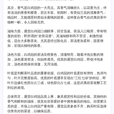
其次，香气是白鸡冠的一大亮点。其香气清幽持久，以花香为主，伴
有淡淡的果香和蜜香，层次丰富。初闻时，有类似兰花的清雅香气；
细品时，又能感受到类似水蜜桃的甜香。这种复合香气在武夷岩茶中
独树一帜，令人回味无穷。
滋味方面，通货白鸡冠口感醇厚，回甘迅速。茶汤入口顺滑，带有明
显的岩韵，即所谓的“岩骨花香”。其滋味醇和而不苦涩，刺激性较
低，适合大多数茶友。尤其是经过陈化后，茶汤更加柔和，甜度增
加，呈现出独特的陈香。
汤色方面，白鸡冠的茶汤呈橙黄色，清澈明亮，随着冲泡次数的增
加，汤色逐渐变淡，但始终透亮。优质的通货白鸡冠，即使冲泡多
次，汤色依然保持清澈，无浑浊感。
叶底是判断茶叶品质的重要依据。白鸡冠的叶底柔软有弹性，色泽均
匀，叶片完整度较高。优质的叶底通常呈现出“三红七绿”的特征，即
叶片边缘红色部分占三成，绿色部分占七成，这是武夷岩茶发酵工艺
到位的表现。
总体而言，通货白鸡冠品质上乘，兼具观赏性和品饮价值。其独特的
香气和醇和的滋味，使其在岩茶爱好者中拥有极高的地位。但需要注
意的是，市场上白鸡冠产量有限，通货品质参差不齐，购买时应选择
信誉良好的渠道，以确保品质。