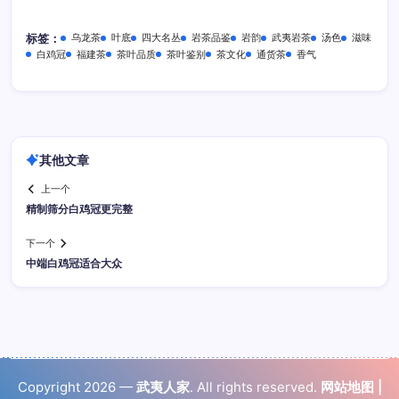
乌龙茶
叶底
四大名丛
岩茶品鉴
岩韵
武夷岩茶
汤色
滋味
标签：
白鸡冠
福建茶
茶叶品质
茶叶鉴别
茶文化
通货茶
香气
其他文章
上一个
精制筛分白鸡冠更完整
下一个
中端白鸡冠适合大众
Copyright 2026 —
武夷人家
. All rights reserved.
网站地图
|