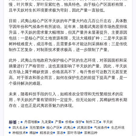
慢，叶片厚实，芽叶呈紫红色，独具特色。由于核心产区面积有限，
且半天妖对生长环境要求极为苛刻，因此产量一直较低。
目前，武夷山核心产区半天妖的年产量大约在几百公斤左右，具体数
字因年份和气候条件有所波动。近年来，随着武夷岩茶市场热度持续
升温，半天妖的需求量大幅增加，但其产量并未显著提升。主要原因
包括：一是核心产区土地资源有限，无法大规模扩种；二是半天妖茶
树种植难度大，成活率低，且需要多年才能达到采摘标准；三是传统
制作工艺复杂，对制茶技术要求极高，进一步限制了产量。
此外，武夷山当地政府为保护核心产区的生态环境，对茶园面积和采
摘量进行了严格管控，这也直接影响了半天妖的产量。因此，半天妖
在市场上属于稀缺资源，价格居高不下，每斤售价可达数万元甚至更
高。对于茶农和茶企而言，如何在保护生态的前提下提高产量，是一
个亟待解决的难题。
未来，随着科技手段的引入，如精准农业管理和无性繁殖技术的应
用，半天妖的产量有望得到一定提升。但无论如何，其稀缺性将长期
存在，这也正是武夷岩茶魅力的体现。
丹霞地貌
九龙窠
产量
价格
保护
制作工艺
半天妖
标签：
四大名丛
无性繁殖
核心产区
武夷山
武夷岩茶
气候条件
生态环境
种植技术
稀缺
精准农业
茶农
茶叶市场
茶树品种