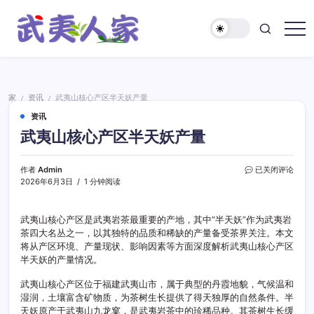
跳
至
正
武
文
夷
人
家
家
资讯
武夷山核心产区半天妖产量
/
/
资讯
武夷山核心产区半天妖产量
武
作者
Admin
已关闭评论
夷
2026年6月3日
1 分钟阅读
山
核
心
武夷山核心产区是武夷岩茶最重要的产地，其中“半天妖”作为武夷岩
产
茶四大名丛之一，以其独特的品质和稀缺的产量备受茶界关注。本文
区
将从产区环境、产量现状、影响因素等方面深度解析武夷山核心产区
半
半天妖的产量情况。
天
妖
武夷山核心产区位于福建武夷山市，属于典型的丹霞地貌，气候温和
产
湿润，土壤富含矿物质，为茶树生长提供了得天独厚的自然条件。半
量
天妖原产于武夷山九龙窠，是武夷岩茶中的珍稀品种。其茶树生长缓