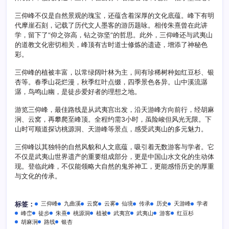
三仰峰不仅是自然景观的瑰宝，还蕴含着深厚的文化底蕴。峰下有明
代摩崖石刻，记载了历代文人墨客的游历题咏。相传朱熹曾在此讲
学，留下了“仰之弥高，钻之弥坚”的哲思。此外，三仰峰还与武夷山
的道教文化密切相关，峰顶有古时道士修炼的遗迹，增添了神秘色
彩。
三仰峰的植被丰富，以常绿阔叶林为主，间有珍稀树种如红豆杉、银
杏等。春季山花烂漫，秋季红叶点缀，四季景色各异。山中溪流潺
潺，鸟鸣山幽，是徒步爱好者的理想之地。
游览三仰峰，最佳路线是从武夷宫出发，沿天游峰方向前行，经胡麻
涧、云窝，再攀爬至峰顶。全程约需3小时，虽险峻但风光无限。下
山时可顺道探访桃源洞、天游峰等景点，感受武夷山的多元魅力。
三仰峰以其独特的自然风貌和人文底蕴，吸引着无数游客与学者。它
不仅是武夷山世界遗产的重要组成部分，更是中国山水文化的生动体
现。登临此峰，不仅能领略大自然的鬼斧神工，更能感悟历史的厚重
与文化的传承。
三仰峰
九曲溪
云窝
云雾
仙境
传承
历史
天游峰
学者
标签：
峰峦
徒步
朱熹
桃源洞
植被
武夷宫
武夷山
游客
红豆杉
胡麻涧
路线
银杏