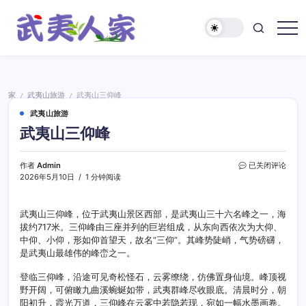
跳
至
正
武
文
夷
人
家
家
武夷山旅游
武夷山三仰峰
/
/
武夷山旅游
武夷山三仰峰
武
作者
Admin
已关闭评论
夷
2026年5月10日
1 分钟阅读
山
三
仰
武夷山三仰峰，位于武夷山景区西部，是武夷山三十六名峰之一，海
峰
拔约717米。三仰峰由三座并列的巨岩组成，从东向西依次为大仰、
中仰、小仰，形如仰首望天，故名“三仰”。其峰势陡峭，气势磅礴，
是武夷山最雄伟的峰峦之一。
登临三仰峰，沿途可见奇松怪石，云雾缭绕，仿佛置身仙境。峰顶视
野开阔，可俯瞰九曲溪蜿蜒如带，武夷群峰尽收眼底。清晨时分，朝
阳初升，霞光万道，三仰峰在云雾中若隐若现，宛如一幅水墨画卷。