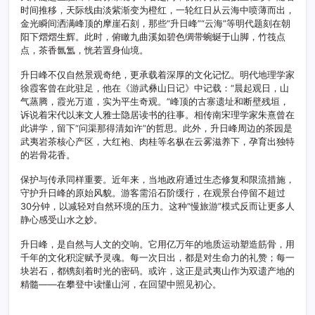
时间推移，天际线由淡紫渐变为橙红，一轮红日从云海中喷薄而出，
金光瞬间洒满峰顶的摩崖石刻，那些“升日峰”“云海”等明代题刻在朝
阳下熠熠生辉。此时，俯瞰九曲溪如碧色绸带蜿蜒于山脚，竹筏点
点，茶香氤氲，恍若置身仙境。
升日峰不仅自然景观奇绝，更承载着深厚的文化记忆。明代地理学家
徐霞客曾在此驻足，他在《游武彝山日记》中记载：“晨起观日，山
气蒸腾，霞光万道，实为平生奇观。”峰顶的古寨遗址和断壁残垣，
诉说着宋代以来文人雅士隐居读书的往事。相传南宋理学家朱熹曾在
此讲学，留下“问渠那得清如许”的哲思。此外，升日峰周边的茶园是
武夷岩茶核心产区，大红袍、肉桂等名枞在云雾滋养下，孕育出独特
的岩骨花香。
保护与传承同样重要。近年来，当地政府通过生态修复和限流措施，
守护升日峰的原始风貌。游客需沿石阶缓行，在观景台停留不超过
30分钟，以减轻对自然环境的压力。这种“慢旅游”模式反而让更多人
静心感受山水之妙。
升日峰，是自然与人文的交响。它用亿万年的地质运动塑造筋骨，用
千年的文化积淀赋予灵魂。每一次日出，都是对生命力的礼赞；每一
块岩石，都镌刻着时光的密码。或许，这正是武夷山作为双遗产地的
精髓——在攀登中读懂山河，在回望中照见初心。