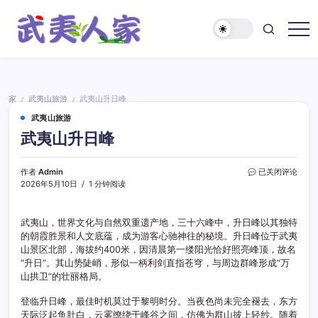
跳
至
正
武
文
夷
人
家
家
武夷山旅游
武夷山升日峰
/
/
武夷山旅游
武夷山升日峰
武
作者
Admin
已关闭评论
夷
2026年5月10日
1 分钟阅读
山
升
日
武夷山，世界文化与自然双重遗产地，三十六峰中，升日峰以其独特
峰
的朝霞胜景和人文底蕴，成为游客心驰神往的秘境。升日峰位于武夷
山景区北部，海拔约400米，因清晨第一缕阳光恰好照亮峰顶，故名
“升日”。其山势陡峭，形似一柄利剑直指苍穹，与周边群峰形成“万
山拱卫”的壮丽格局。
登临升日峰，最佳时机莫过于黎明时分。当夜色尚未完全褪去，东方
天际泛起鱼肚白，云雾缭绕于峰谷之间，仿佛为群山披上轻纱。随着