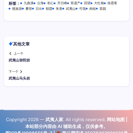
九曲溪
云海
初心
升日峰
双遗产
回望
大红袍
徐霞客
标签：
慢旅游
攀登
日出
朝霞
朱熹
武夷山
竹筏
肉桂
茶园
其他文章
上一个
武夷山弥陀岩
下一个
武夷山马头岩
Copyright 2026 —
武夷人家
. All rights reserved.
网站地图
|
本站部分内容由 AI 辅助生成，仅供参考。