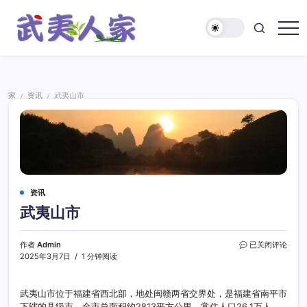
跳
至
正
武
文
夷
人
家
家
资讯
武夷山市
/
/
资讯
武夷山市
武
作者
Admin
已关闭评论
夷
2025年3月7日
1 分钟阅读
山
市
武夷山市位于福建省西北部，地处闽赣两省交界处，是福建省南平市
下辖的县级市。全市总面积约2813平方公里，常住人口26.1万人