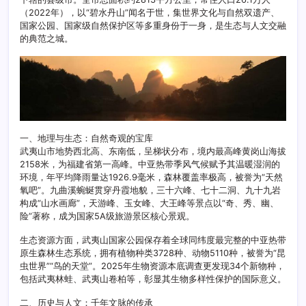
（2022年），以“碧水丹山”闻名于世，集世界文化与自然双遗产、
国家公园、国家级自然保护区等多重身份于一身，是生态与人文交融
的典范之城。
一、地理与生态：自然奇观的宝库
武夷山市地势西北高、东南低，呈梯状分布，境内最高峰黄岗山海拔
2158米，为福建省第一高峰。中亚热带季风气候赋予其温暖湿润的
环境，年平均降雨量达1926.9毫米，森林覆盖率极高，被誉为“天然
氧吧”。九曲溪蜿蜒贯穿丹霞地貌，三十六峰、七十二洞、九十九岩
构成“山水画廊”，天游峰、玉女峰、大王峰等景点以“奇、秀、幽、
险”著称，成为国家5A级旅游景区核心景观。
生态资源方面，武夷山国家公园保存着全球同纬度最完整的中亚热带
原生森林生态系统，拥有植物种类3728种、动物5110种，被誉为“昆
虫世界”“鸟的天堂”。2025年生物资源本底调查更发现34个新物种，
包括武夷林蛙、武夷山卷柏等，彰显其生物多样性保护的国际意义。
二、历史与人文：千年文脉的传承