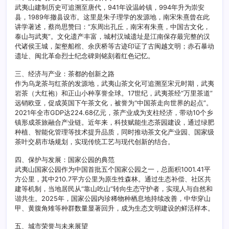
武夷山建制历史可追溯至唐代，941年设温岭镇，994年升为崇安
县，1989年撤县设市。这里是朱子理学的发源地，南宋朱熹曾在此
讲学著述，蔡尚思赞曰：“东周出孔丘，南宋有朱熹，中国古文化，
泰山与武夷”。文化遗产丰富，城村汉城遗址是江南保存最完整的汉
代诸侯王城，架壑船棺、余庆桥等古迹印证了古闽越文明；赤石暴动
遗址、闽北革命烈士纪念碑则铭刻着红色记忆。
三、经济与产业：茶都的创新之路
作为乌龙茶与红茶的发源地，武夷山茶文化可追溯至宋元时期，武夷
岩茶（大红袍）和正山小种享誉全球。17世纪，武夷茶经“万里茶道”
远销欧亚，促成英国下午茶文化，被誉为“中国茶走向世界的起点”。
2021年全市GDP达224.68亿元，茶产业成为支柱经济，带动10个乡
镇形成茶旅融合产业链。近年来，科技赋能生态茶园建设，通过绿肥
种植、智能化管理等技术提升品质，同时推动茶文化产业园、国家级
茶叶交易市场规划，实现传统工艺与现代创新的结合。
四、保护与发展：国家公园的典范
武夷山国家公园作为中国首批五个国家公园之一，总面积1001.41平
方公里，其中210.7平方公里为原生性森林。通过生态补偿、社区共
建等机制，当地居民从“靠山吃山”转向生态守护者，实现人与自然和
谐共生。2025年，国家公园内珍稀物种栖息地持续改善，中华穿山
甲、黄腹角雉等种群数量显著回升，成为生态文明建设的鲜活样本。
五、城市荣誉与未来展望