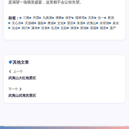
是渴望一场视觉盛宴，这里都不会让你失望。
三教
丹霞
九曲溪
佛教
保护
儒林塔
古刹
合一
夜游
标签：
天心寺
天游峰
摄影
摩崖
文化
景区
朱熹
武夷山
水帘洞
泉水
法会
洞穴
瀑布
甘泉
生态
石刻
禅意
胜地
茶园
观音
遗产
其他文章
上一个
武夷山大红袍景区
下一个
武夷山武夷宫景区