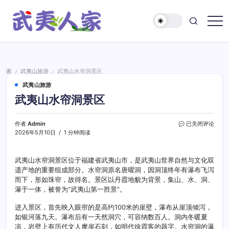
跳
至
正
武
文
夷
人
家
家
武夷山旅游
武夷山水帘洞景区
/
/
武夷山旅游
武夷山水帘洞景区
武
作者
Admin
已关闭评论
夷
2026年5月10日
1 分钟阅读
山
水
帘
武夷山水帘洞景区位于福建省武夷山市，是武夷山世界自然与文化双
洞
遗产地的重要组成部分。水帘洞原名唐曜洞，因洞顶终年有瀑布飞泻
景
而下，形如珠帘，故得名。景区以丹霞地貌为背景，集山、水、洞、
区
瀑于一体，被誉为“武夷山第一胜景”。
进入景区，首先映入眼帘的是高约100米的崖壁，瀑布从崖顶倾泻，
如银河落九天。瀑布后有一天然洞穴，可容纳数百人。洞内冬暖夏
凉，岩壁上有历代文人摩崖石刻，如明代徐霞客的题字。水帘洞的瀑