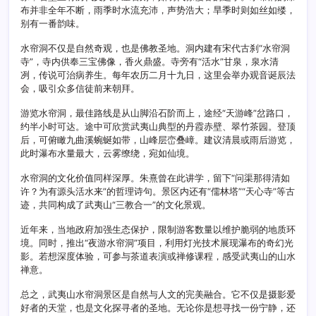
布并非全年不断，雨季时水流充沛，声势浩大；旱季时则如丝如缕，
别有一番韵味。
水帘洞不仅是自然奇观，也是佛教圣地。洞内建有宋代古刹“水帘洞
寺”，寺内供奉三宝佛像，香火鼎盛。寺旁有“活水”甘泉，泉水清
冽，传说可治病养生。每年农历二月十九日，这里会举办观音诞辰法
会，吸引众多信徒前来朝拜。
游览水帘洞，最佳路线是从山脚沿石阶而上，途经“天游峰”岔路口，
约半小时可达。途中可欣赏武夷山典型的丹霞赤壁、翠竹茶园。登顶
后，可俯瞰九曲溪蜿蜒如带，山峰层峦叠嶂。建议清晨或雨后游览，
此时瀑布水量最大，云雾缭绕，宛如仙境。
水帘洞的文化价值同样深厚。朱熹曾在此讲学，留下“问渠那得清如
许？为有源头活水来”的哲理诗句。景区内还有“儒林塔”“天心寺”等古
迹，共同构成了武夷山“三教合一”的文化景观。
近年来，当地政府加强生态保护，限制游客数量以维护脆弱的地质环
境。同时，推出“夜游水帘洞”项目，利用灯光技术展现瀑布的奇幻光
影。若想深度体验，可参与茶道表演或禅修课程，感受武夷山的山水
禅意。
总之，武夷山水帘洞景区是自然与人文的完美融合。它不仅是摄影爱
好者的天堂，也是文化探寻者的圣地。无论你是想寻找一份宁静，还