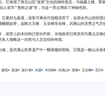
分。它体现了闽北山区“崖居”文化的独特形态，与福建土楼、客
仙人造车”“悬棺之谜”等，为这一景点增添了神秘色彩。
。它紧邻九曲溪，游客可乘坐竹筏顺流而下，在碧水丹山间仰望
溪蜿蜒如带，远眺大王峰、玉女峰等名峰，武夷山的灵秀之气尽
多，崖壁上的木结构已部分朽坏。当地政府已将其列为重点文物
更多人领略这一自然与人文交织的奇观。
为魂，是武夷山世界遗产中一颗璀璨的明珠。它既是一幅山水画
建筑
悬崖
旅行者
木梁
木结构
武夷山
游客
玉女峰
石臼