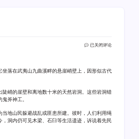
武
已关闭评论
夷
山
天
它坐落在武夷山九曲溪畔的悬崖峭壁上，因形似古代
车
架
出陡峭的崖壁和离地数十米的天然岩洞。这些岩洞错
的鬼斧神工。
为当地山民躲避战乱或匪患所建。彼时，人们利用绳
今，洞内仍可见木梁、石臼等生活遗迹，诉说着先民