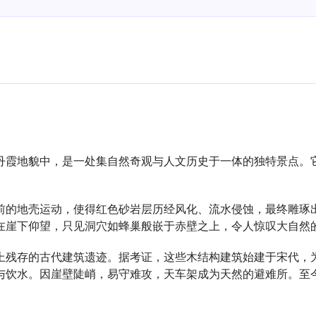
丹霞地貌中，是一处集自然奇观与人文历史于一体的独特景点。
。
前的地壳运动，使得红色砂岩层历经风化、流水侵蚀，最终雕琢
在崖下仰望，只见洞穴如蜂巢般嵌于赤壁之上，令人惊叹大自然
上残存的古代建筑遗迹。据考证，这些木结构建筑始建于宋代，
与饮水。因崖壁陡峭，易守难攻，天车架成为天然的避难所。至