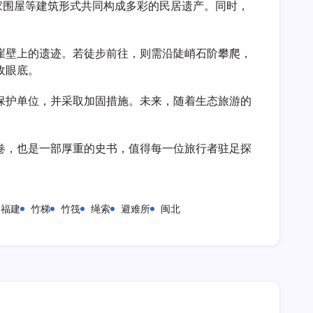
家围屋等建筑形式共同构成多彩的民居遗产。同时，
崖壁上的遗迹。若徒步前往，则需沿陡峭石阶攀爬，
收眼底。
保护单位，并采取加固措施。未来，随着生态旅游的
卷，也是一部厚重的史书，值得每一位旅行者驻足探
福建
竹梯
竹筏
绳索
避难所
闽北