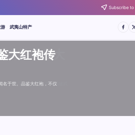
Subscribe to
https:/
htt
旅游
武夷山特产
武夷水仙
武夷肉桂
典岩茶对
肉桂水仙
桂水仙大
大红袍传
武夷水仙
武夷肉桂
典岩茶对
肉桂水仙
鉴大红袍传
品肉桂水仙大
品鉴大红袍传
品鉴武夷水仙
品鉴武夷肉桂
款经典岩茶对
品鉴肉桂水仙
品肉桂水仙大
绵长而备受茶客青睐。品
名源于香叶似肉桂，更因
所谓岩韵，是茶叶在武夷
大红袍作为岩茶代表，其
下来。岩茶，产自福建武
于世。品鉴大红袍，不仅
绵长而备受茶客青睐。品
名源于香叶似肉桂，更因
所谓岩韵，是茶叶在武夷
大红袍作为岩茶代表，其
”闻名于世。品鉴大红袍，不仅
，让时光慢下来。岩茶，产自福建武
花香”闻名于世。品鉴大红袍，不仅
顺滑、底蕴绵长而备受茶客青睐。品
中翘楚。其名源于香叶似肉桂，更因
闻名于世。所谓岩韵，是茶叶在武夷
桂、水仙、大红袍作为岩茶代表，其
，让时光慢下来。岩茶，产自福建武