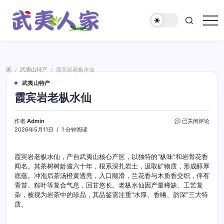
跳
至
正
武
文
夷
人
家
家
武夷山特产
霞宾岩老枞水仙
/
/
武夷山特产
霞宾岩老枞水仙
霞
作者
Admin
已关闭评论
宾
2026年5月11日
1 分钟阅读
岩
老
枞
霞宾岩老枞水仙，产自武夷山核心产区，以独特的“枞味”和岩骨花香
水
闻名。其茶树树龄逾六十年，根系深扎岩土，汲取矿物质，形成醇厚
仙
底蕴。冲泡后茶汤橙黄透亮，入口顺滑，兰花香与木质香交织，伴有
青苔、粽叶等复合气息，回甘悠长。老枞水仙因产量稀缺、工艺复
杂，被视为岩茶中的珍品，其品鉴需注重“水厚、香幽、韵深”三大特
质。