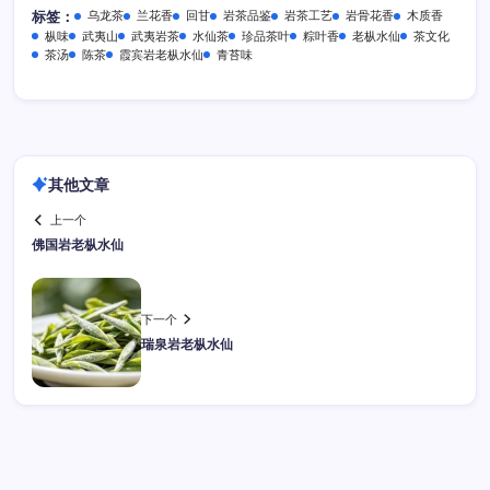
乌龙茶
兰花香
回甘
岩茶品鉴
岩茶工艺
岩骨花香
木质香
标签：
枞味
武夷山
武夷岩茶
水仙茶
珍品茶叶
粽叶香
老枞水仙
茶文化
茶汤
陈茶
霞宾岩老枞水仙
青苔味
其他文章
上一个
佛国岩老枞水仙
下一个
瑞泉岩老枞水仙