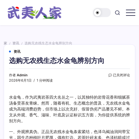
跳
至
正
武
文
夷
人
家
家
资讯
选购无农残生态水金龟辨别方向
/
/
资讯
选购无农残生态水金龟辨别方向
选
作者
Admin
已关闭评论
购
2026年6月1日
1 分钟阅读
无
农
残
水金龟，作为武夷岩茶四大名丛之一，以其独特的岩骨花香和细腻茶
生
汤备受茶友青睐。然而，随着有机、生态概念的普及，无农残水金龟
态
成为高端消费趋势，但市场上以次充好、假冒伪劣产品屡见不鲜。本
水
文从外观、香气、滋味、叶底及认证标识五方面，为你提供系统的辨
金
别方向。
龟
辨
一、外观辨真伪。正品无农残水金龟条索紧结，色泽乌褐油润间带宝
别
光，因生态种植叶片肥厚，偶有红边。若茶叶碎末多、色泽枯暗或过
方