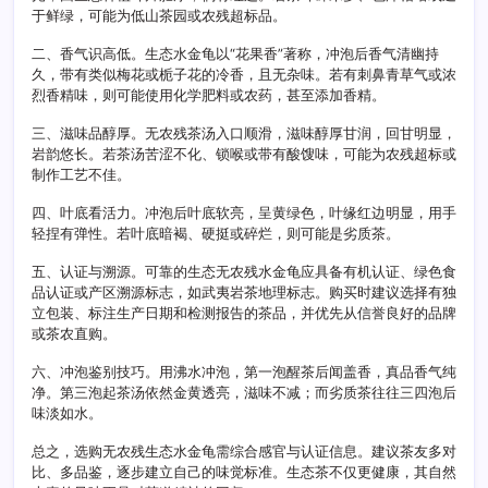
于鲜绿，可能为低山茶园或农残超标品。
向
二、香气识高低。生态水金龟以“花果香”著称，冲泡后香气清幽持
久，带有类似梅花或栀子花的冷香，且无杂味。若有刺鼻青草气或浓
烈香精味，则可能使用化学肥料或农药，甚至添加香精。
三、滋味品醇厚。无农残茶汤入口顺滑，滋味醇厚甘润，回甘明显，
岩韵悠长。若茶汤苦涩不化、锁喉或带有酸馊味，可能为农残超标或
制作工艺不佳。
四、叶底看活力。冲泡后叶底软亮，呈黄绿色，叶缘红边明显，用手
轻捏有弹性。若叶底暗褐、硬挺或碎烂，则可能是劣质茶。
五、认证与溯源。可靠的生态无农残水金龟应具备有机认证、绿色食
品认证或产区溯源标志，如武夷岩茶地理标志。购买时建议选择有独
立包装、标注生产日期和检测报告的茶品，并优先从信誉良好的品牌
或茶农直购。
六、冲泡鉴别技巧。用沸水冲泡，第一泡醒茶后闻盖香，真品香气纯
净。第三泡起茶汤依然金黄透亮，滋味不减；而劣质茶往往三四泡后
味淡如水。
总之，选购无农残生态水金龟需综合感官与认证信息。建议茶友多对
比、多品鉴，逐步建立自己的味觉标准。生态茶不仅更健康，其自然