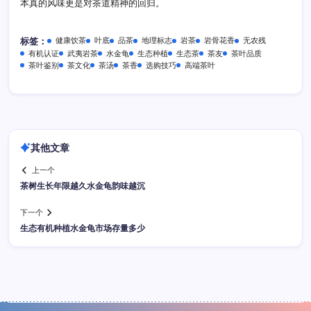
本真的风味更是对茶道精神的回归。
健康饮茶
叶底
品茶
地理标志
岩茶
岩骨花香
无农残
标签：
有机认证
武夷岩茶
水金龟
生态种植
生态茶
茶友
茶叶品质
茶叶鉴别
茶文化
茶汤
茶香
选购技巧
高端茶叶
其他文章
上一个
茶树生长年限越久水金龟韵味越沉
下一个
生态有机种植水金龟市场存量多少