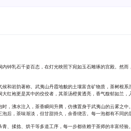
洞内钟乳石千姿百态，在灯光映照下宛如玉石雕琢的宫殿。然而
。
气候和岩韵著称。武夷山丹霞地貌的土壤富含矿物质，茶树根系深
洞大红袍更是其中的佼佼者，其茶汤橙黄透亮，香气馥郁如兰，
泡时，沸水注入，茶香瞬间升腾，仿佛置身于武夷山的云雾之中
三泡后，茶味渐淡，但甘甜持久，余香绕舌。每一泡都有不同的
杀青、揉捻、烘干等多道工序，每一步都依赖于茶师的丰富经验