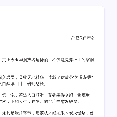
玉
已关闭评论
华
洞
大
，真正令玉华洞声名远扬的，不仅是鬼斧神工的溶洞
红
袍
入岩层，吸收天地精华，造就了这款茶“岩骨花香”
入口醇厚回甘，岩韵悠长。
。第一泡，茶汤入口顺滑，花香果香交织，舌底生
层次，正如人生，在岁月的沉淀中愈发醇厚。
。尤其是炭焙环节，用荔枝木或龙眼木炭火慢焙，使