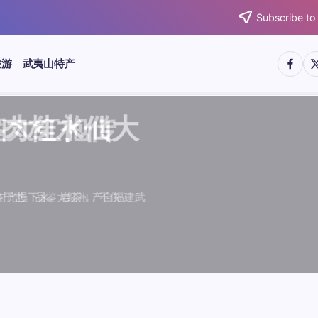
Subscribe to
https:/
htt
旅游
武夷山特产
武夷水仙
武夷肉桂
典岩茶对
肉桂水仙
桂水仙大
大红袍传
武夷水仙
武夷肉桂
典岩茶对
肉桂水仙
鉴大红袍传
品肉桂水仙大
品肉桂水仙大
品鉴大红袍传
品鉴武夷水仙
品鉴武夷肉桂
款经典岩茶对
品鉴肉桂水仙
绵长而备受茶客青睐。品
名源于香叶似肉桂，更因
所谓岩韵，是茶叶在武夷
大红袍作为岩茶代表，其
下来。岩茶，产自福建武
于世。品鉴大红袍，不仅
绵长而备受茶客青睐。品
名源于香叶似肉桂，更因
所谓岩韵，是茶叶在武夷
大红袍作为岩茶代表，其
闻名于世。品鉴大红袍，不仅
让时光慢下来。岩茶，产自福建武
，让时光慢下来。岩茶，产自福建武
花香”闻名于世。品鉴大红袍，不仅
顺滑、底蕴绵长而备受茶客青睐。品
中翘楚。其名源于香叶似肉桂，更因
闻名于世。所谓岩韵，是茶叶在武夷
桂、水仙、大红袍作为岩茶代表，其