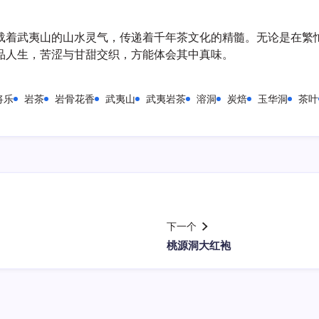
载着武夷山的山水灵气，传递着千年茶文化的精髓。无论是在繁
品人生，苦涩与甘甜交织，方能体会其中真味。
将乐
岩茶
岩骨花香
武夷山
武夷岩茶
溶洞
炭焙
玉华洞
茶叶
下一个
桃源洞大红袍