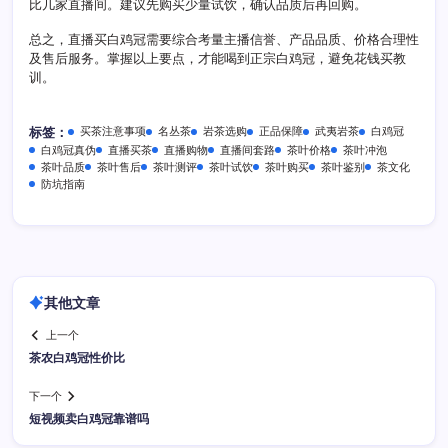
比几家直播间。建议先购买少量试饮，确认品质后再回购。
总之，直播买白鸡冠需要综合考量主播信誉、产品品质、价格合理性
及售后服务。掌握以上要点，才能喝到正宗白鸡冠，避免花钱买教
训。
买茶注意事项
名丛茶
岩茶选购
正品保障
武夷岩茶
白鸡冠
标签：
白鸡冠真伪
直播买茶
直播购物
直播间套路
茶叶价格
茶叶冲泡
茶叶品质
茶叶售后
茶叶测评
茶叶试饮
茶叶购买
茶叶鉴别
茶文化
防坑指南
其他文章
上一个
茶农白鸡冠性价比
下一个
短视频卖白鸡冠靠谱吗