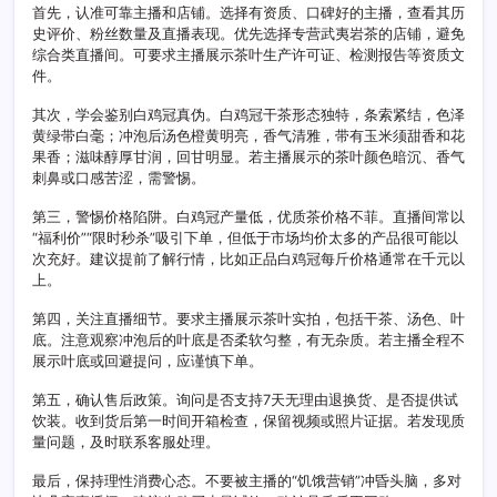
首先，认准可靠主播和店铺。选择有资质、口碑好的主播，查看其历
史评价、粉丝数量及直播表现。优先选择专营武夷岩茶的店铺，避免
综合类直播间。可要求主播展示茶叶生产许可证、检测报告等资质文
件。
其次，学会鉴别白鸡冠真伪。白鸡冠干茶形态独特，条索紧结，色泽
黄绿带白毫；冲泡后汤色橙黄明亮，香气清雅，带有玉米须甜香和花
果香；滋味醇厚甘润，回甘明显。若主播展示的茶叶颜色暗沉、香气
刺鼻或口感苦涩，需警惕。
第三，警惕价格陷阱。白鸡冠产量低，优质茶价格不菲。直播间常以
“福利价”“限时秒杀”吸引下单，但低于市场均价太多的产品很可能以
次充好。建议提前了解行情，比如正品白鸡冠每斤价格通常在千元以
上。
第四，关注直播细节。要求主播展示茶叶实拍，包括干茶、汤色、叶
底。注意观察冲泡后的叶底是否柔软匀整，有无杂质。若主播全程不
展示叶底或回避提问，应谨慎下单。
第五，确认售后政策。询问是否支持7天无理由退换货、是否提供试
饮装。收到货后第一时间开箱检查，保留视频或照片证据。若发现质
量问题，及时联系客服处理。
最后，保持理性消费心态。不要被主播的“饥饿营销”冲昏头脑，多对