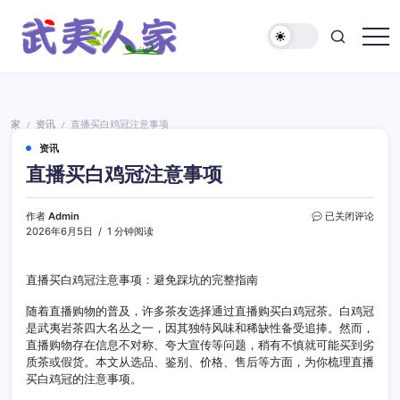
跳
至
正
武
文
夷
人
家
家
资讯
直播买白鸡冠注意事项
/
/
资讯
直播买白鸡冠注意事项
直
作者
Admin
已关闭评论
播
2026年6月5日
1 分钟阅读
买
白
鸡
直播买白鸡冠注意事项：避免踩坑的完整指南
冠
注
随着直播购物的普及，许多茶友选择通过直播购买白鸡冠茶。白鸡冠
意
是武夷岩茶四大名丛之一，因其独特风味和稀缺性备受追捧。然而，
事
直播购物存在信息不对称、夸大宣传等问题，稍有不慎就可能买到劣
项
质茶或假货。本文从选品、鉴别、价格、售后等方面，为你梳理直播
买白鸡冠的注意事项。