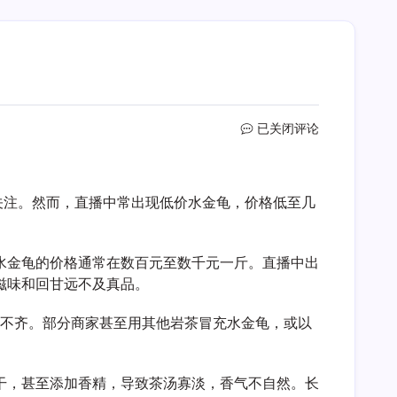
直
已关闭评论
播
售
卖
关注。然而，直播中常出现低价水金龟，价格低至几
低
价
水
金
水金龟的价格通常在数百元至数千元一斤。直播中出
龟
滋味和回甘远不及真品。
品
质
差不齐。部分商家甚至用其他岩茶冒充水金龟，或以
靠
谱
程
干，甚至添加香精，导致茶汤寡淡，香气不自然。长
度