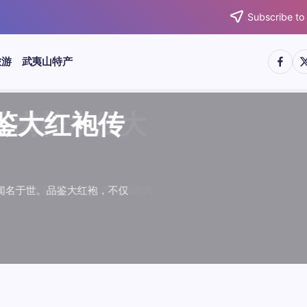
Subscribe to
https:/
htt
旅游
武夷山特产
武夷水仙
武夷肉桂
典岩茶对
肉桂水仙
桂水仙大
大红袍传
武夷水仙
武夷肉桂
典岩茶对
肉桂水仙
鉴大红袍传
品肉桂水仙大
品鉴大红袍传
品鉴武夷水仙
品鉴武夷肉桂
款经典岩茶对
品鉴肉桂水仙
品肉桂水仙大
绵长而备受茶客青睐。品
名源于香叶似肉桂，更因
所谓岩韵，是茶叶在武夷
大红袍作为岩茶代表，其
下来。岩茶，产自福建武
于世。品鉴大红袍，不仅
绵长而备受茶客青睐。品
名源于香叶似肉桂，更因
所谓岩韵，是茶叶在武夷
大红袍作为岩茶代表，其
”闻名于世。品鉴大红袍，不仅
，让时光慢下来。岩茶，产自福建武
花香”闻名于世。品鉴大红袍，不仅
顺滑、底蕴绵长而备受茶客青睐。品
中翘楚。其名源于香叶似肉桂，更因
闻名于世。所谓岩韵，是茶叶在武夷
桂、水仙、大红袍作为岩茶代表，其
，让时光慢下来。岩茶，产自福建武