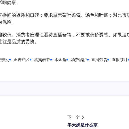
影响健康。
直播间的资质和口碑；要求展示茶叶条索、汤色和叶底；对比市
为保险。
遍较低。消费者应理性看待直播营销，不要被低价诱惑。如果追
往往是品质的妥协。
茶辨别
正岩产区
武夷岩茶
水金龟
消费陷阱
直播带货
直播茶叶
下一个
半天妖是什么茶