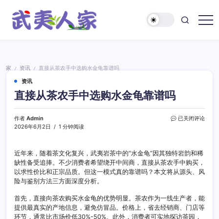
跳
至
正
武
文
夷
人
家
家
资讯
直接从茶农手中选购水金龟靠谱吗
/
/
资讯
直接从茶农手中选购水金龟靠谱吗
直
作者
Admin
已关闭评论
接
2026年6月2日
1 分钟阅读
从
茶
农
近年来，随着茶文化复兴，武夷岩茶中的“水金龟”因其独特岩韵和稀
手
缺性备受追捧。不少消费者希望绕开中间商，直接从茶农手中购买，
中
以求性价比和正宗品质。但这一模式真的靠谱吗？本文将从源头、风
选
险与鉴别方法三方面深度分析。
购
水
首先，直接向茶农购买水金龟的优势明显。茶农作为一线生产者，能
金
提供最真实的产地信息，避免仿冒品。价格上，省去经销商、门店等
龟
环节，通常比市场价低30%-50%。此外，消费者可实地探访茶园，
靠