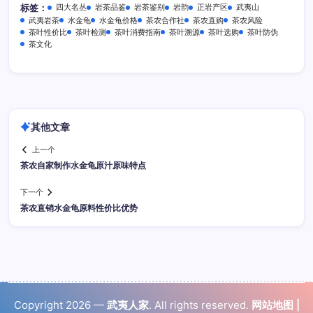
四大名丛
岩茶品鉴
岩茶鉴别
岩韵
正岩产区
武夷山
标签：
武夷岩茶
水金龟
水金龟价格
茶农合作社
茶农直购
茶农风险
茶叶性价比
茶叶检测
茶叶消费指南
茶叶溯源
茶叶选购
茶叶防伪
茶文化
其他文章
上一个
茶农自家制作水金龟原汁原味特点
下一个
茶农直销水金龟原料性价比优势
Copyright 2026 —
武夷人家
. All rights reserved.
网站地图
|