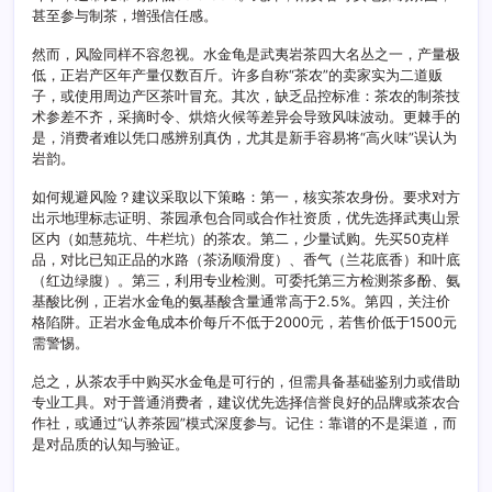
甚至参与制茶，增强信任感。
谱
吗
然而，风险同样不容忽视。水金龟是武夷岩茶四大名丛之一，产量极
低，正岩产区年产量仅数百斤。许多自称“茶农”的卖家实为二道贩
子，或使用周边产区茶叶冒充。其次，缺乏品控标准：茶农的制茶技
术参差不齐，采摘时令、烘焙火候等差异会导致风味波动。更棘手的
是，消费者难以凭口感辨别真伪，尤其是新手容易将“高火味”误认为
岩韵。
如何规避风险？建议采取以下策略：第一，核实茶农身份。要求对方
出示地理标志证明、茶园承包合同或合作社资质，优先选择武夷山景
区内（如慧苑坑、牛栏坑）的茶农。第二，少量试购。先买50克样
品，对比已知正品的水路（茶汤顺滑度）、香气（兰花底香）和叶底
（红边绿腹）。第三，利用专业检测。可委托第三方检测茶多酚、氨
基酸比例，正岩水金龟的氨基酸含量通常高于2.5%。第四，关注价
格陷阱。正岩水金龟成本价每斤不低于2000元，若售价低于1500元
需警惕。
总之，从茶农手中购买水金龟是可行的，但需具备基础鉴别力或借助
专业工具。对于普通消费者，建议优先选择信誉良好的品牌或茶农合
作社，或通过“认养茶园”模式深度参与。记住：靠谱的不是渠道，而
是对品质的认知与验证。