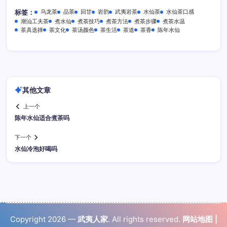
乌龙茶
品茶
回甘
岩韵
武夷岩茶
水仙茶
水仙茶口感
标签：
潮汕工夫茶
煮水仙
煮茶技巧
煮茶方法
煮茶步骤
煮茶水温
茶具选择
茶文化
茶汤颜色
茶生活
茶道
茶香
陈年水仙
其他文章
上一个
陈年水仙适合煮茶吗
下一个
水仙冷泡好喝吗
Copyright 2026 —
武夷人家
. All rights reserved.
网站地图
|