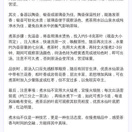
苦涩。
其次，备器以陶壶、银壶或玻璃壶为佳。陶壶保温性好，能激发茶
香；银壶可软化水质；玻璃壶便于观察汤色。煮茶用水以山泉水或纯
净水为佳，避免自来水中的氯气影响茶味。
煮茶步骤：先温壶，将壶用沸水烫热，投入约5-8克茶叶（视壶大小
而定）。注入沸水，快速洗茶一次，唤醒茶性。随后再次注水，水量
约为壶容量的七分满。煮茶时，先用大火煮沸，再转文火慢煮2-3分
钟。期间可观察茶汤颜色，待汤色转为橙黄透亮或琥珀色时，即可出
汤。注意不可久煮，否则茶汤会变浑浊，苦涩味重。
品饮时，茶汤入口应先感醇厚顺滑，随后有回甘生津。优质水仙茶汤
中带有兰花香、粽叶香或岩骨花香，层次丰富。若想增加风味，可在
煮茶时加入少量陈皮或红枣，但不宜过多，以免喧宾夺主。
最后，注意事项：煮水仙不宜用大火猛煮，宜慢火细熬；每次出汤需
留底（约三分之一茶汤），再续水煮下一道，如此可煮3-5道，每道
风味略有变化。煮茶后的叶底可观察其软亮程度，优质水仙叶底肥
厚，红边明显。
煮水仙不仅是一种技艺，更是一种生活态度。在慢煮细品中，感受茶
香与时间的交融，方能得其中真味。