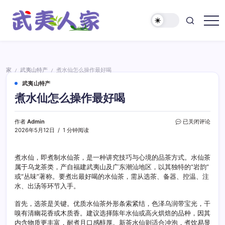
跳
至
正
武
文
夷
人
家
家
武夷山特产
煮水仙怎么操作最好喝
/
/
武夷山特产
煮水仙怎么操作最好喝
煮
作者
Admin
已关闭评论
水
2026年5月12日
1 分钟阅读
仙
怎
么
煮水仙，即煮制水仙茶，是一种讲究技巧与心境的品茶方式。水仙茶
操
属于乌龙茶类，产自福建武夷山及广东潮汕地区，以其独特的“岩韵”
作
或“丛味”著称。要煮出最好喝的水仙茶，需从选茶、备器、控温、注
最
水、出汤等环节入手。
好
喝
首先，选茶是关键。优质水仙茶外形条索紧结，色泽乌润带宝光，干
嗅有清幽花香或木质香。建议选择陈年水仙或高火烘焙的品种，因其
内含物质更丰富，耐煮且口感醇厚。新茶水仙则适合冲泡，煮饮易显