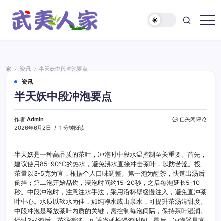
跳
至
正
武
文
夷
人
家
家
资讯
半天妖中段冲泡要点
/
/
资讯
半天妖中段冲泡要点
半
作者
Admin
已关闭评论
天
2026年6月2日
1 分钟阅读
妖
中
段
半天妖是一种高品质的茶叶，冲泡时中段水温控制至关重要。首先，
冲
建议使用85-90℃的热水，避免沸水直接冲击茶叶，以防苦涩。投
泡
茶量以3-5克为宜，根据个人口味调整。第一泡为醒茶，快速出汤后
要
倒掉；第二泡开始品饮，浸泡时间约15-20秒，之后每泡延长5-10
点
秒。中段冲泡时，注意注水手法，采用沿杯壁缓慢注入，避免直冲茶
叶中心。水质以软水为佳，如纯净水或山泉水，可提升茶汤清甜度。
中段冲泡是释放茶叶内质的关键，需控制每泡间隔，保持茶叶湿润。
经过3-4泡后，茶汤渐淡，可适当延长浸泡时间。最后，冲泡器具宜