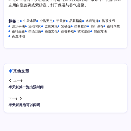
选用白瓷盖碗或紫砂壶，利于保温与香气凝聚。
中段水温
冲泡要点
半天妖
品茗指南
水质选择
泡茶技巧
标签：
注水手法
浸泡时间
盖碗冲泡
紫砂壶
茶具推荐
茶叶保存
茶叶内质
茶叶品鉴
茶汤口感
茶道文化
茶香释放
软水泡茶
醒茶方法
高温冲泡
其他文章
上一个
半天妖第一泡出汤时间
下一个
半天妖尾泡可以闷吗