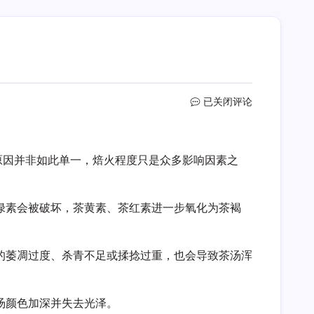
茶
已关闭评论
汤
发
暗
原因并非如此单一，焙火程度只是众多影响因素之
是
不
是
焙
绿素会被破坏，茶黄素、茶红素进一步氧化为茶褐
火
太
重
的萎凋过度、杀青不足或揉捻过重，也会导致茶汤浑
汤颜色加深并失去光泽。